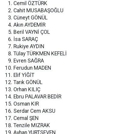
Cemil ÖZTÜRK
Cahit MUSABAŞOĞLU
Cüneyt GÖNÜL
Akın AYDEMİR
Beril VAYNİ ÇOL
İsa SARAÇ
Rukiye AYDIN
Tülay TÜRKMEN KEFELİ
Evren SAĞRA
Ferudun MADEN
Elif YİĞİT
Tarık GÖNÜL
Orhan KILIÇ
Ebru PALAVAR BEDİR
Osman KIR
Serdar Cem AKSU
Cemal ŞEN
Tenzile MIZRAK
Ayhan YURTSEVEN