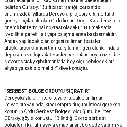
taşımacılığının bir kaç kat artmasının beklendiğini
belirten Gürsoy, "Bu ticaret trafiği içerisinde
önümüzdeki yıllarda Dereyolu projesiyle hinterlandı
güneye açılacak olan Ordu limanı Doğu Karadeniz için
önemli bir terminal noktası olacaktır. Bu maksatla
ivedilikle gerekli alt yapı çalışmalarına başlanmalıdır.
Ancak yapılacak olan organize liman tesisleri
uluslararası standartları karşılamalı, geri alanlarındaki
depolama ve lojistik tesisleri ve imkanlarıyla özellikle
Novorossisky gibi limanlarla boy ölçüşebilecek bir
altyapıya sahip olmalıdır" diye konuştu.
"
SERBEST BÖLGE ORDU'YU SIÇRATIR"
Dereyolu"yla birlikte ortaya çıkacak olan liman
ihtiyacının yanında ikinci etapta düşünülmesi gereken
konunun Ordu Serbest Bölgesi olduğunu belirten
Gürsoy, şöyle konuştu: "Bilindiği üzere serbest
bölgelerin kurulmasıyla amaçlanan; bölgede yatırım ve