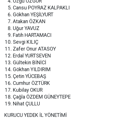
Özgü ÖZGÜR
Cansu POYRAZ KALPAKLI
Gökhan YEŞİLYURT
Atakan ÖZKAN
Uğur YAVUZ
Fatih HARTAMACI
Sevgi KILIÇ
Zafer Onur ATASOY
Erdal YURTSEVEN
Gültekin BİNİCİ
Gökhan YILDIRIM
Çetin YÜCEBAŞ
Cumhur ÖZTÜRK
Kubilay OKUR
Çağla ÖZDEM GÜNEYTEPE
Nihat ÇULLU
KURUCU YEDEK İL YÖNETİMİ