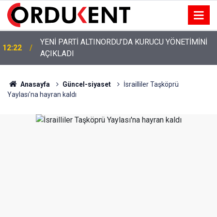
YENİ PARTİ ALTINORDU’DA KURUCU YÖNETİMİNİ
12:22
AÇIKLADI
Anasayfa
Güncel-siyaset
İsrailliler Taşköprü
Yaylası'na hayran kaldı