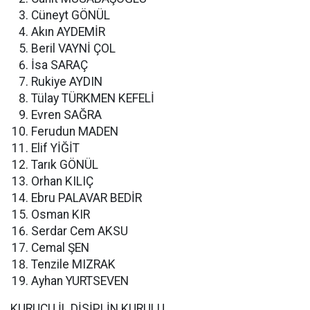
Cüneyt GÖNÜL
Akın AYDEMİR
Beril VAYNİ ÇOL
İsa SARAÇ
Rukiye AYDIN
Tülay TÜRKMEN KEFELİ
Evren SAĞRA
Ferudun MADEN
Elif YİĞİT
Tarık GÖNÜL
Orhan KILIÇ
Ebru PALAVAR BEDİR
Osman KIR
Serdar Cem AKSU
Cemal ŞEN
Tenzile MIZRAK
Ayhan YURTSEVEN
KURUCU İL DİSİPLİN KURULU