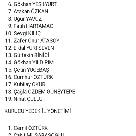
Gökhan YEŞİLYURT
Atakan ÖZKAN
Uğur YAVUZ
Fatih HARTAMACI
Sevgi KILIÇ
Zafer Onur ATASOY
Erdal YURTSEVEN
Gültekin BİNİCİ
Gökhan YILDIRIM
Çetin YÜCEBAŞ
Cumhur ÖZTÜRK
Kubilay OKUR
Çağla ÖZDEM GÜNEYTEPE
Nihat ÇULLU
KURUCU YEDEK İL YÖNETİMİ
Cemil ÖZTÜRK
Cahit MUSABAŞOĞLU