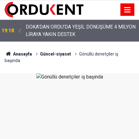
YENİ PARTİ’NİN ORDU’DAKİ 69 KİŞİLİK KURUCU
12:46
KADROSU AÇIKLANDI
Anasayfa
Güncel-siyaset
Gönüllü denetçiler iş
başında