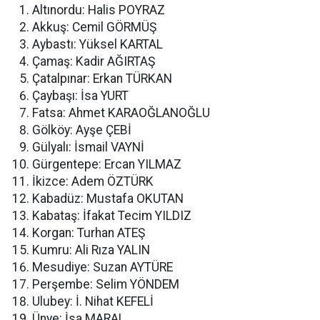
Altınordu: Halis POYRAZ
Akkuş: Cemil GÖRMÜŞ
Aybastı: Yüksel KARTAL
Çamaş: Kadir AĞIRTAŞ
Çatalpınar: Erkan TÜRKAN
Çaybaşı: İsa YURT
Fatsa: Ahmet KARAOĞLANOĞLU
Gölköy: Ayşe ÇEBİ
Gülyalı: İsmail VAYNİ
Gürgentepe: Ercan YILMAZ
İkizce: Adem ÖZTÜRK
Kabadüz: Mustafa OKUTAN
Kabataş: İfakat Tecim YILDIZ
Korgan: Turhan ATEŞ
Kumru: Ali Rıza YALIN
Mesudiye: Suzan AYTÜRE
Perşembe: Selim YÖNDEM
Ulubey: İ. Nihat KEFELİ
Ünye: İsa MARAL