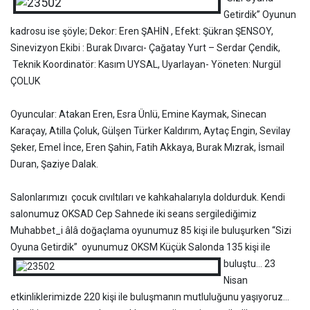
Getirdik” Oyunun
kadrosu ise şöyle; Dekor: Eren ŞAHİN , Efekt: Şükran ŞENSOY,
Sinevizyon Ekibi : Burak Dıvarcı- Çağatay Yurt – Serdar Çendik,
Teknik Koordinatör: Kasım UYSAL, Uyarlayan- Yöneten: Nurgül
ÇOLUK
Oyuncular: Atakan Eren, Esra Ünlü, Emine Kaymak, Sinecan
Karaçay, Atilla Çoluk, Gülşen Türker Kaldırım, Aytaç Engin, Sevilay
Şeker, Emel İnce, Eren Şahin, Fatih Akkaya, Burak Mızrak, İsmail
Duran, Şaziye Dalak.
Salonlarımızı çocuk cıvıltıları ve kahkahalarıyla doldurduk. Kendi
salonumuz OKSAD Cep Sahnede iki seans sergilediğimiz
Muhabbet_i âlâ doğaçlama oyunumuz 85 kişi ile buluşurken “Sizi
Oyuna Getirdik” oyunumuz OKSM
Küçük Salonda 135 kişi ile
buluştu… 23
Nisan
etkinliklerimizde 220 kişi ile buluşmanın mutluluğunu yaşıyoruz…