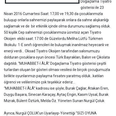
Doğaçlama Tiyatro
gösterisi ile 23
Nisan 2016 Cumartesi Saat: 17,00 ve 19,30 da çocuklarımızla
buluşup onlarla sahnemizi paylaşarak onlara da sahne alışkanlığı
sağlamak ve de bir etkinlik içinde olma durumunu sağlamış olduk.
50 kişilik Cep sahnemizi çocuklarımıza ücretsiz açan Tiyatro
Oksijen ekibi saat: 17.00 de Güzelordu Meliha Lütfü Türkmen
İlkokulu 1-E sınıfı öğrencileri ile buluşmak inanılmaz heyecanlı ve
enerji verdi… Oksad Tiyatro Oksijen tarafından salonumuzu
dolduran çocuklara oyun öncesi Türk Bayrakları, Balon ve Çikolata
dağıtıldı. “MUHABBET-İ ÂLÂ” Doğaçlama Tiyatro gösterisi çeşitli
turlardan oluşan bir gösteri olması vesilesi ile birçok çocuğumuzla
birlikte oyunlarımızı paylaşma fırsatını yaratmış olduk…katılan
öğrenci ve velilerimize çok teşekkür ederiz…
“MUHABBET-İ ÂLÂ” kadrosu ise şöyle; Burak Çağlar, Atakan Eren,
Duygu Başara, Sinecan Karaçay, Aytaç Engin, Kasım Uysal, Burak
Mızrak, Bülent Öztürk, Melda Öz. Yöneten Sunan Nurgül Çoluk
Ayrıca; Nurgül ÇOLUK’un Uyarlayıp-Yönettiği “SİZİ OYUNA