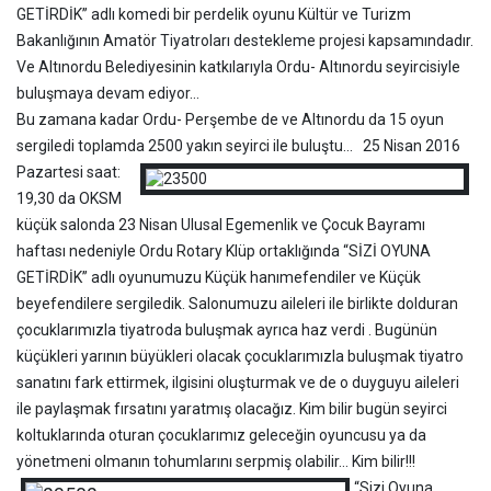
GETİRDİK” adlı komedi bir perdelik oyunu Kültür ve Turizm
Bakanlığının Amatör Tiyatroları destekleme projesi kapsamındadır.
Ve Altınordu Belediyesinin katkılarıyla Ordu- Altınordu seyircisiyle
buluşmaya devam ediyor…
Bu zamana kadar Ordu- Perşembe de ve Altınordu da 15 oyun
sergiledi toplamda 2500 yakın seyirci ile buluştu…
25 Nisan 2016
Pazartesi saat:
19,30 da OKSM
küçük salonda 23 Nisan Ulusal Egemenlik ve Çocuk Bayramı
haftası nedeniyle Ordu Rotary Klüp ortaklığında “SİZİ OYUNA
GETİRDİK” adlı oyunumuzu Küçük hanımefendiler ve Küçük
beyefendilere sergiledik. Salonumuzu aileleri ile birlikte dolduran
çocuklarımızla tiyatroda buluşmak ayrıca haz verdi . Bugünün
küçükleri yarının büyükleri olacak çocuklarımızla buluşmak tiyatro
sanatını fark ettirmek, ilgisini oluşturmak ve de o duyguyu aileleri
ile paylaşmak fırsatını yaratmış olacağız. Kim bilir bugün seyirci
koltuklarında oturan çocuklarımız geleceğin oyuncusu ya da
yönetmeni olmanın tohumlarını serpmiş olabilir… Kim bilir!!!
“Sizi Oyuna