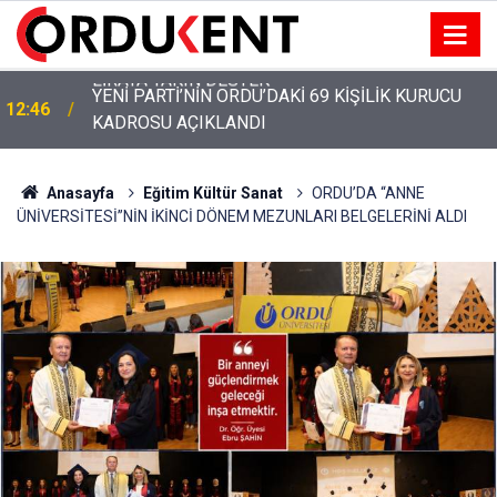
YENİ PARTİ’NİN ORDU’DAKİ 69 KİŞİLİK KURUCU
12:46
KADROSU AÇIKLANDI
Anasayfa
Eğitim Kültür Sanat
ORDU’DA “ANNE
ÜNİVERSİTESİ”NİN İKİNCİ DÖNEM MEZUNLARI BELGELERİNİ ALDI