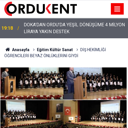
YENİ PARTİ’NİN ORDU’DAKİ 69 KİŞİLİK KURUCU
12:46
KADROSU AÇIKLANDI
Anasayfa
Eğitim Kültür Sanat
DİŞ HEKİMLİĞİ
ÖĞRENCİLERİ BEYAZ ÖNLÜKLERİNİ GİYDİ