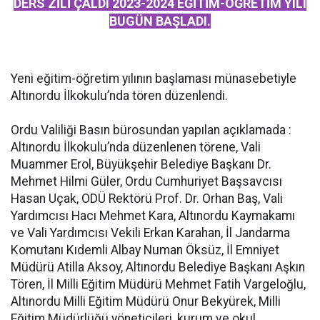
DERS ZİLİ ÇALDI 2023-2024 EĞİTİM-ÖĞRETİM YILI
BUGÜN BAŞLADI.
Yeni eğitim-öğretim yılının başlaması münasebetiyle
Altınordu İlkokulu’nda tören düzenlendi.
Ordu Valiliği Basın bürosundan yapılan açıklamada :
Altınordu İlkokulu’nda düzenlenen törene, Vali
Muammer Erol, Büyükşehir Belediye Başkanı Dr.
Mehmet Hilmi Güler, Ordu Cumhuriyet Başsavcısı
Hasan Uçak, ODÜ Rektörü Prof. Dr. Orhan Baş, Vali
Yardımcısı Hacı Mehmet Kara, Altınordu Kaymakamı
ve Vali Yardımcısı Vekili Erkan Karahan, İl Jandarma
Komutanı Kıdemli Albay Numan Öksüz, İl Emniyet
Müdürü Atilla Aksoy, Altınordu Belediye Başkanı Aşkın
Tören, İl Milli Eğitim Müdürü Mehmet Fatih Vargeloğlu,
Altınordu Milli Eğitim Müdürü Onur Bekyürek, Milli
Eğitim Müdürlüğü yöneticileri, kurum ve okul