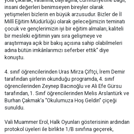
yola çıkarak, vatanına, bayrağına, cumhuriyetine bağlı,
insani değerleri benimseyen bireyler olarak
yetişmeleri bizlerin en büyük arzusudur. Bizler de İl
Millî Eğitim Müdürlüğü olarak geleceğimizin teminatı
çocuk ve gençlerimizin iyi bir eğitim almaları, kaliteli
bir mesleki eğitimin yanı sıra gelişmeye ve
araştırmaya açık bir bakış açısına sahip olabilmeleri
adına bütün imkânlarımızı seferber ettik” diye
konuştu.
4. sınıf öğrencilerinden Uras Mirza Çiftçi, İrem Demir
tarafından şiirlerin okunduğu programda, 4. sınıf
öğrencilerinden Zeynep Bacınoğlu ve Ali Efe Gürsu
tarafından, 1. Sınıf öğrencilerinden Melis Arslantürk ve
Burhan Çakmak’a “Okulumuza Hoş Geldin” çiçeği
sunuldu.
Vali Muammer Erol, Halk Oyunları gösterisinin ardından
protokol üyeleri ile birlikte 1/B sınıfına geçerek,