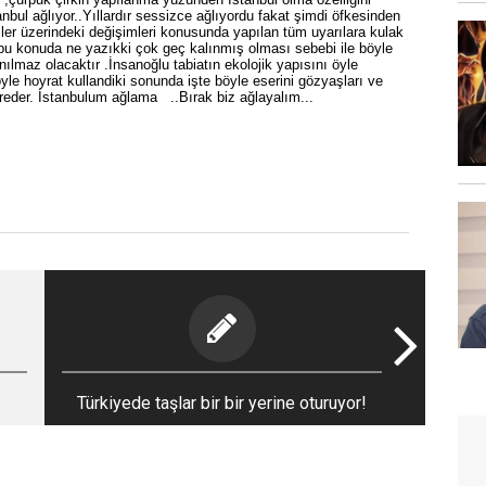
nbul ağlıyor..Yıllardır sessizce ağlıyordu fakat şimdi öfkesinden
imler üzerindeki değişimleri konusunda yapılan tüm uyarılara kulak
 bu konuda ne yazıkki çok geç kalınmış olması sebebi ile böyle
ılmaz olacaktır .İnsanoğlu tabiatın ekolojik yapısını öyle
le hoyrat kullandiki sonunda işte böyle eserini gözyaşları ve
yreder. İstanbulum ağlama ..Bırak biz ağlayalım...
Türkiyede taşlar bir bir yerine oturuyor!