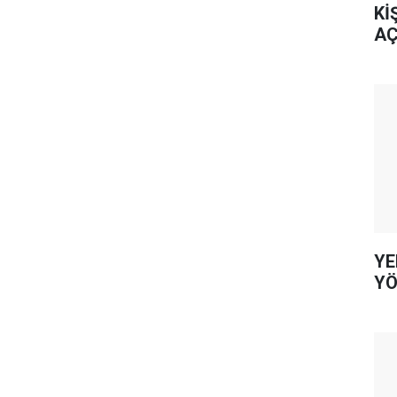
Kİ
AÇ
YE
YÖ