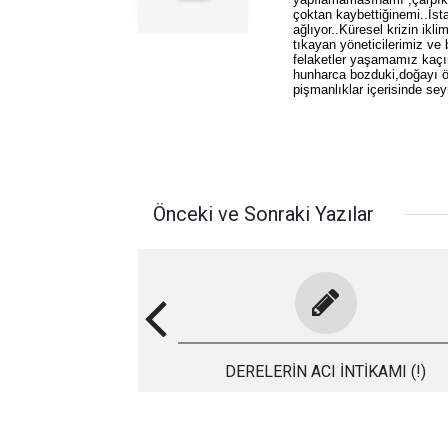
çoktan kaybettiğinemi..İsta
ağlıyor..Küresel krizin ikl
tıkayan yöneticilerimiz ve
felaketler yaşamamız kaçın
hunharca bozduki,doğayı öy
pişmanlıklar içerisinde se
Önceki ve Sonraki Yazılar
DERELERİN ACI İNTİKAMI (!)