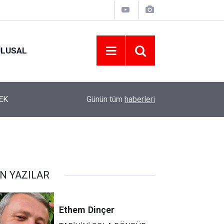
ULUSAL
EK
12:46
YENİ PARTİ’NİN ORDU’DAKİ 69 KİŞİLİK KURU
Günün tüm
haberleri
N YAZILAR
Ethem
Dinçer