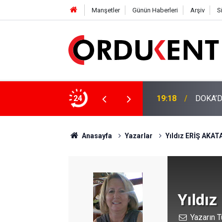
Manşetler
Günün Haberleri
Arşiv
S
EYECEK?
24
19:18
DOKA’D
Anasayfa
Yazarlar
Yıldız ERİŞ AKAT
Yıldı
Yazarın T