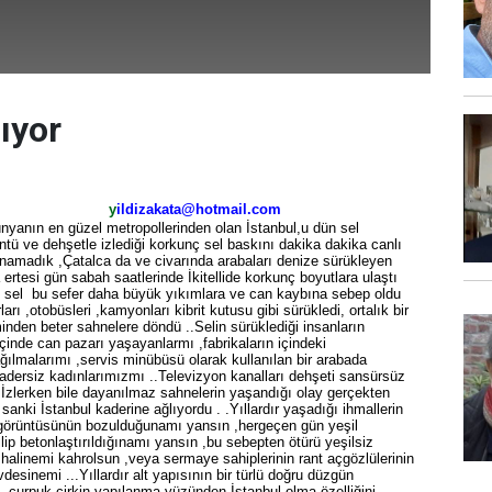
ıyor
y
ildizakata@hotmail.com
nyanın en güzel metropollerinden olan İstanbul,u dün sel
tü ve dehşetle izlediği korkunç sel baskını dakika dakika canlı
anamadık ,Çatalca da ve civarında arabaları denize sürükleyen
 ertesi gün sabah saatlerinde İkitellide korkunç boyutlara ulaştı
li sel bu sefer daha büyük yıkımlara ve can kaybına sebep oldu
arı ,otobüsleri ,kamyonları kibrit kutusu gibi sürükledi, ortalık bir
inden beter sahnelere döndü ..Selin sürüklediği insanların
çinde can pazarı yaşayanlarmı ,fabrikaların içindeki
ılmalarımı ,servis minübüsü olarak kullanılan bir arabada
adersiz kadınlarımızmı ..Televizyon kanalları dehşeti sansürsüz
..İzlerken bile dayanılmaz sahnelerin yaşandığı olay gerçekten
 sanki İstanbul kaderine ağlıyordu . .Yıllardır yaşadığı ihmallerin
 görüntüsünün bozulduğunamı yansın ,hergeçen gün yeşil
lip betonlaştırıldığınamı yansın ,bu sebepten ötürü yeşilsiz
 halinemi kahrolsun ,veya sermaye sahiplerinin rant açgözlülerinin
esinemi ...Yıllardır alt yapısının bir türlü doğru düzgün
,çurpuk çirkin yapılanma yüzünden İstanbul olma özelliğini