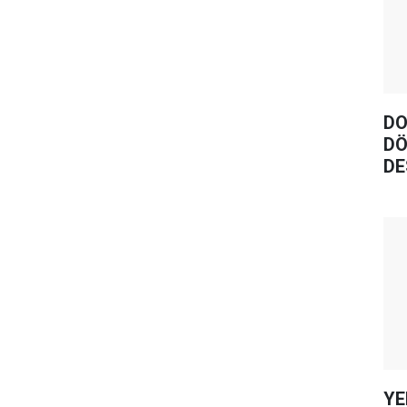
DO
DÖ
DE
YE