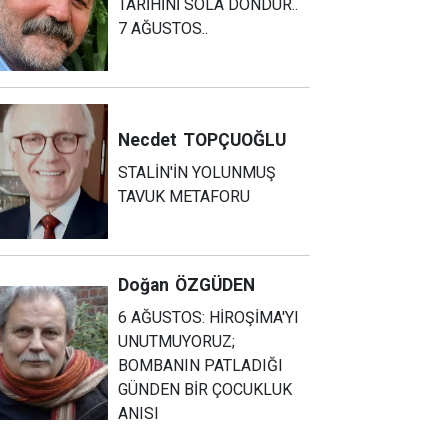
TARİHİNİ SOLA DÖNDÜR..
7 AĞUSTOS..
Necdet
TOPÇUOĞLU
STALİN'İN YOLUNMUŞ
TAVUK METAFORU
Doğan
ÖZGÜDEN
6 AĞUSTOS: HİROŞİMA'YI
UNUTMUYORUZ;
BOMBANIN PATLADIĞI
GÜNDEN BİR ÇOCUKLUK
ANISI