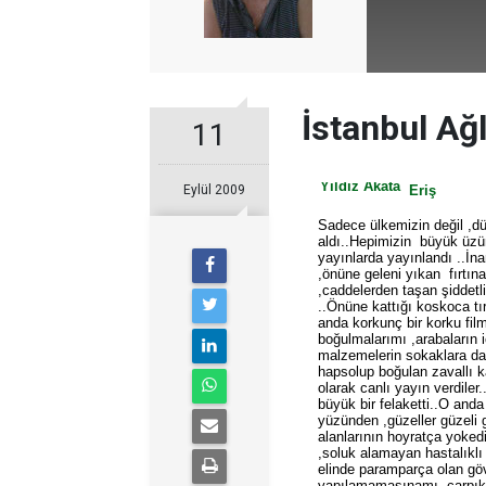
İstanbul Ağl
11
Yıldız Akata
Eylül 2009
Eriş
Sadece ülkemizin değil ,dü
aldı..Hepimizin büyük üzün
yayınlarda yayınlandı ..İn
,önüne geleni yıkan fırtına
,caddelerden taşan şiddet
..Önüne kattığı koskoca tırl
anda korkunç bir korku film
boğulmalarımı ,arabaların i
malzemelerin sokaklara dağ
hapsolup boğulan zavallı k
olarak canlı yayın verdiler
büyük bir felaketti..O anda
yüzünden ,güzeller güzeli
alanlarının hoyratça yokedi
,soluk alamayan hastalıklı
elinde paramparça olan gövd
yapılamamasınamı ,çarpık 