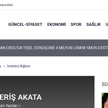
itene Ekle
GÜNCEL-SIYASET
EKONOMI
SPOR
SAĞLIK
AN ORDU’DA YEŞİL DÖNÜŞÜME 4 MİLYON LİRAYA YAKIN DEST
A
İstanbul Ağlıyor
SO
z ERİŞ AKATA
üm Yazıları >