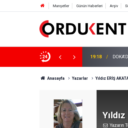
Manşetler
Günün Haberleri
Arşiv
S
19:18
DOKA’D
24
12:46
YENİ P
Anasayfa
Yazarlar
Yıldız ERİŞ AKAT
Yıldı
Yazarın T