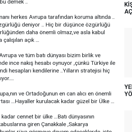
 bu demek ..
Kİ
AÇ
anı herkes Avrupa tarafından koruma altında ..
gürlüğü deniyor .. Hiç bir düşünce özgürlüğü
rlüğünden daha önemli olmaz,ve asla kabul
çalışılan açık ...
vrupa ve tüm batı dünyası bizim birlik ve
nde ince nakış hesabı oynuyor ,çünkü Türkiye ile
Kendi hesapları kendilerine ..Yılların stratejisi hiç
or....
YE
upa,nın ve Ortadoğunun en can alıcı en önemli
YÖ
ası ...Hayaller kurulacak kadar güzel bir Ülke ...
kadar cennet bir ülke ...Batı dünyasının
kabuslarına giren Çanakkale ,Sakarya
bunlar rüya görmeye devam edeceklerde ,işte