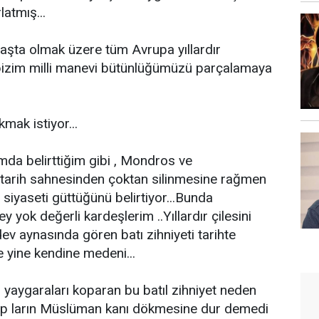
latmış...
şta olmak üzere tüm Avrupa yıllardır
 bizim milli manevi bütünlüğümüzü parçalamaya
mak istiyor...
mda belirttiğim gibi , Mondros ve
 tarih sahnesinden çoktan silinmesine rağmen
 siyaseti güttüğünü belirtiyor...Bunda
y yok değerli kardeşlerim ..Yıllardır çilesini
dev aynasında gören batı zihniyeti tarihte
 yine kendine medeni...
rı yaygaraları koparan bu batıl zihniyet neden
rp ların Müslüman kanı dökmesine dur demedi