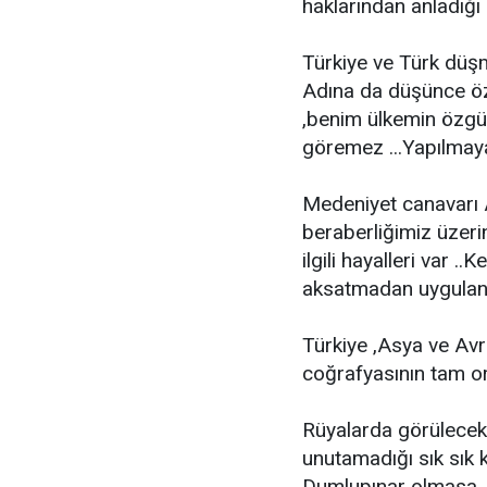
haklarından anladığı
Türkiye ve Türk düşm
Adına da düşünce öz
,benim ülkemin özgü
göremez ...Yapılmaya 
Medeniyet canavarı A
beraberliğimiz üzeri
ilgili hayalleri var ..
aksatmadan uygulanıy
Türkiye ,Asya ve Avr
coğrafyasının tam ort
Rüyalarda görülecek 
unutamadığı sık sık 
Dumlupınar olmasa ,