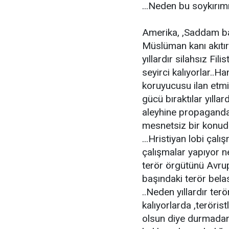
...Neden bu soykırımı 
Amerika, ,Saddam bah
Müslüman kanı akıtırk
yıllardır silahsız Fi
seyirci kalıyorlar..H
koruyucusu ilan etmiş
gücü bıraktılar yıllar
aleyhine propaganda
mesnetsiz bir konuda
...Hristiyan lobi ça
çalışmalar yapıyor n
terör örgütünü Avrup
başındaki terör belas
..Neden yıllardır ter
kalıyorlarda ,teröris
olsun diye durmadan 