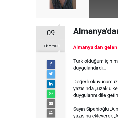
Almanya'dan
09
Ekim 2009
Almanya'dan gelen 
Türk olduğum için mu
duygulandırdı...
Değerli okuyucumuz
yazısında ,.uzak ülk
duygularını dile getir
Sayın Sipahioğlu ,Al
yazısına ekleyerek ,A