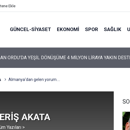
itene Ekle
GÜNCEL-SIYASET
EKONOMI
SPOR
SAĞLIK
AN ORDU’DA YEŞİL DÖNÜŞÜME 4 MİLYON LİRAYA YAKIN DEST
ARTİ’NİN ORDU’DAKİ 69 KİŞİLİK KURUCU KADROSU AÇIKLANDI
A
Almanya'dan gelen yorum....
SO
z ERİŞ AKATA
üm Yazıları >