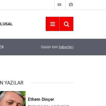
ULUSAL
EK
12:22
YENİ PARTİ ALTINORDU’DA KURUCU YÖNETİMİ
Günün tüm
haberleri
N YAZILAR
Ethem
Dinçer