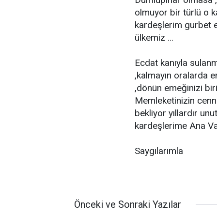
olmuyor bir türlü o k
kardeşlerim gurbet e
ülkemiz ...
Ecdat kanıyla sulanm
,kalmayın oralarda e
,dönün emeğinizi biri
Memleketinizin cenne
bekliyor yıllardır un
kardeşlerime Ana Vat
Saygılarımla
Önceki ve Sonraki Yazılar