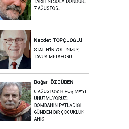
TARİHİNİ SOLA DÖNDÜR..
7 AĞUSTOS..
Necdet
TOPÇUOĞLU
STALİN'İN YOLUNMUŞ
TAVUK METAFORU
Doğan
ÖZGÜDEN
6 AĞUSTOS: HİROŞİMA'YI
UNUTMUYORUZ;
BOMBANIN PATLADIĞI
GÜNDEN BİR ÇOCUKLUK
ANISI