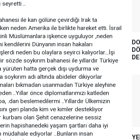
seyretti ..
anesi ile kan gölüne çevirdiği Irak ta
en neden Amerika ile birlikte hareket etti. İsrail
listinli Müslümanlara işkence uyguluyor ,neden
DO
ani kendilerini Dünyanın insan hakaları
DÖ
lerdi neden bu olaylara seyirci kalıyorlar...İşi
DE
dır sözde soykırım bahanesi ile yıllardır Türkiye
 yürüten hatta gerçek dışı uydurma ve
 soykırım adı altında abideler dikiyorlar
lışmaları bıkmadan usanmadan Türkiye aleyhine
eden ..Yıllar önce diplomatlarımızı katleden
a, .dan beslemedilermi ..Yıllardır Ülkemizin
ını geri planda kim ve kimler destekliyor
ör kurbanı olan Şehit cenazelerine sessiz
tlerin hapishanedeki yaşam şartları daha iyi
müdahale ediyorlar ..Bunların insan
YE