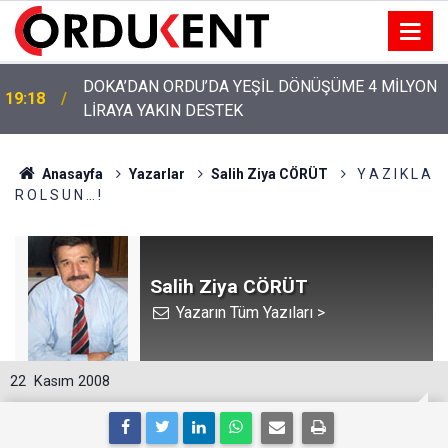
DOKA’DAN ORDU’DA YEŞİL DÖNÜŞÜME 4 MİLYON
19:18
LİRAYA YAKIN DESTEK
YENİ PARTİ’NİN ORDU’DAKİ 69 KİŞİLİK KURUCU
12:46
KADROSU AÇIKLANDI
Anasayfa
Yazarlar
Salih Ziya CÖRÜT
Y A Z I K L A
R O L S U N ... !
Salih Ziya CÖRÜT
Yazarın Tüm Yazıları >
22
Kasım 2008