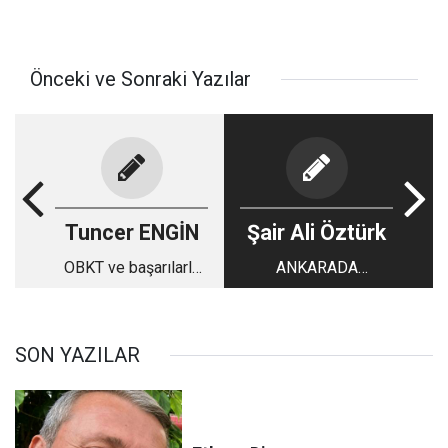
Önceki ve Sonraki Yazılar
Tuncer ENGİN
Şair Ali Öztürk
OBKT ve başarılarla
ANKARADA
dolu 45 yıl
MİSAFİRHANE
SON YAZILAR