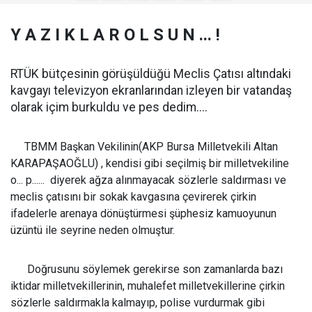
Y A Z I K L A R O L S U N ... !
RTÜK bütçesinin görüşüldüğü Meclis Çatısı altındaki
kavgayı televizyon ekranlarından izleyen bir vatandaş
olarak içim burkuldu ve pes dedim....
TBMM Başkan Vekilinin(AKP Bursa Milletvekili Altan
KARAPAŞAOĞLU) , kendisi gibi seçilmiş bir milletvekiline
o... p...... diyerek ağza alınmayacak sözlerle saldırması ve
meclis çatısını bir sokak kavgasına çevirerek çirkin
ifadelerle arenaya dönüştürmesi şüphesiz kamuoyunun
üzüntü ile seyrine neden olmuştur.
Doğrusunu söylemek gerekirse son zamanlarda bazı
iktidar milletvekillerinin, muhalefet milletvekillerine çirkin
sözlerle saldırmakla kalmayıp, polise vurdurmak gibi