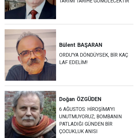
TARIMI TARİHE GÖMÜLECEKTİR
Bülent
BAŞARAN
ORDU'YA DÖNDÜYSEK, BİR KAÇ
LAF EDELİM!
Doğan
ÖZGÜDEN
6 AĞUSTOS: HİROŞİMA'YI
UNUTMUYORUZ; BOMBANIN
PATLADIĞI GÜNDEN BİR
ÇOCUKLUK ANISI