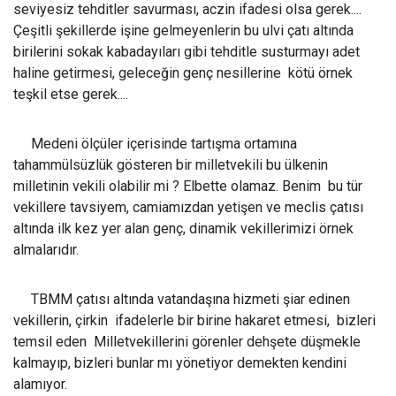
seviyesiz tehditler savurması, aczin ifadesi olsa gerek....
Çeşitli şekillerde işine gelmeyenlerin bu ulvi çatı altında
birilerini sokak kabadayıları gibi tehditle susturmayı adet
haline getirmesi, geleceğin genç nesillerine kötü örnek
teşkil etse gerek....
Medeni ölçüler içerisinde tartışma ortamına
tahammülsüzlük gösteren bir milletvekili bu ülkenin
milletinin vekili olabilir mi ? Elbette olamaz. Benim bu tür
vekillere tavsiyem, camiamızdan yetişen ve meclis çatısı
altında ilk kez yer alan genç, dinamik vekillerimizi örnek
almalarıdır.
TBMM çatısı altında vatandaşına hizmeti şiar edinen
vekillerin, çirkin ifadelerle bir birine hakaret etmesi, bizleri
temsil eden Milletvekillerini görenler dehşete düşmekle
kalmayıp, bizleri bunlar mı yönetiyor demekten kendini
alamıyor.