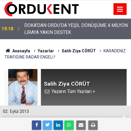
YENİ PARTİ’NİN ORDU’DAKİ 69 KİŞİLİK KURUCU
12:46
KADROSU AÇIKLANDI
Anasayfa
Yazarlar
Salih Ziya CÖRÜT
KARADENİZ
TRAFİĞİNE RADAR ENGELİ !
Salih Ziya CÖRÜT
Yazarın Tüm Yazıları >
02
Eylül 2013