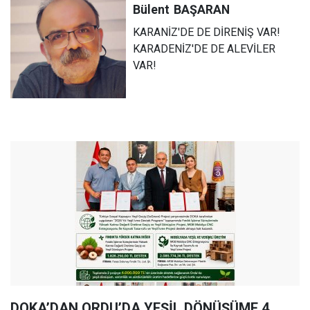
Bülent
BAŞARAN
KARANİZ'DE DE DİRENİŞ VAR!
KARADENİZ'DE DE ALEVİLER
VAR!
DOKA’DAN ORDU’DA YEŞİL DÖNÜŞÜME 4