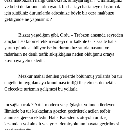
ceza makbuzları hangi demokratik anlayışa sığar ? Ummadığınız
ve belki de farkında olmayarak bir hastayı hastaneye ulaştırmak
için gittiğiniz durumlarda adresinize böyle bir ceza makbuzu
geldiğinde ne yaparsınız ?
Bizzat yaşadığım gibi, Ordu – Trabzon arasında seyreden
araçlar 170 kilometrelik mesafeyi dur-kalk ile 6- 7 saatte hatta
yarım günde alabiliyor ise bu durum hız sınırlamasının ve
radarların ne denli trafik sıkışıklığına neden olduğunu ortaya
koymaya yetmektedir.
Mezkur mahal denilen yerlerde bölünmüş yollarda bu tür
engellerin uygulamaya konulması trafiği felç etmek demektir.
Gelecekte turizmin gelişmesi bu yollarla
mı sağlanacak ? Artık modern ve çağdaşlık yolunda ilerleyen
İlimizde bu tür kıskaçların gözden geçirilerek acilen tedbir
alınması gerekmektedir. Hatta Karadeniz otoyolu artık iç
kesimden yol almalı ve ayrıca demiryolunun hayata geçirilmesi