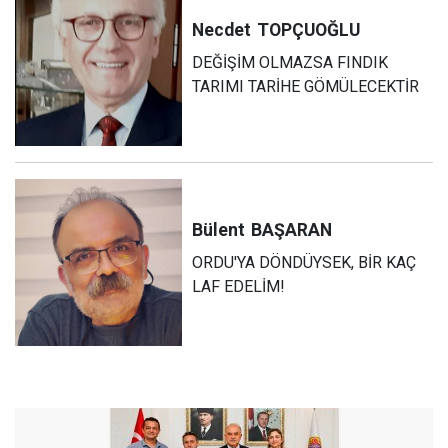
Necdet
TOPÇUOĞLU
DEĞİŞİM OLMAZSA FINDIK
TARIMI TARİHE GÖMÜLECEKTİR
Bülent
BAŞARAN
ORDU'YA DÖNDÜYSEK, BİR KAÇ
LAF EDELİM!