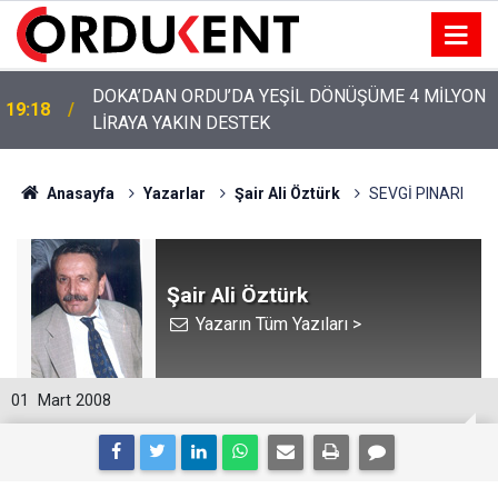
DOKA’DAN ORDU’DA YEŞİL DÖNÜŞÜME 4 MİLYON
19:18
LİRAYA YAKIN DESTEK
YENİ PARTİ’NİN ORDU’DAKİ 69 KİŞİLİK KURUCU
12:46
KADROSU AÇIKLANDI
Anasayfa
Yazarlar
Şair Ali Öztürk
SEVGİ PINARI
Şair Ali Öztürk
Yazarın Tüm Yazıları >
01
Mart 2008