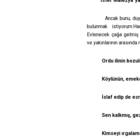
İster Malezya"y
Ancak bunu, duy
bulunmak istiyorum.Ha
Evlenecek çağa gelmiş 
ve yakınlarının arasında 
Ordu ilinin boz
Köylünün, emekç
İslaf edip de esn
Sen kalkmış, gez
Kimseyi ırgalamaz