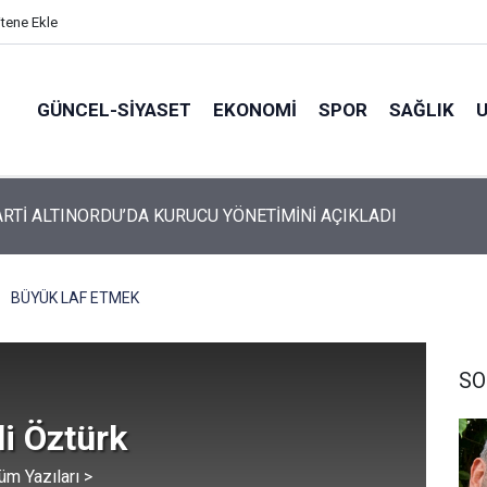
itene Ekle
GÜNCEL-SIYASET
EKONOMI
SPOR
SAĞLIK
ARTİ ALTINORDU’DA KURUCU YÖNETİMİNİ AÇIKLADI
BÜYÜK LAF ETMEK
SO
li Öztürk
üm Yazıları >