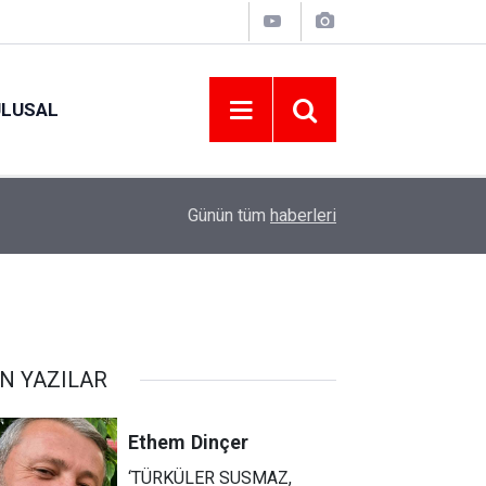
ULUSAL
09:09
ORDU ASKF’DEN İŞ DÜNYASINA AMATÖR SPO
Günün tüm
haberleri
N YAZILAR
Ethem
Dinçer
‘TÜRKÜLER SUSMAZ,