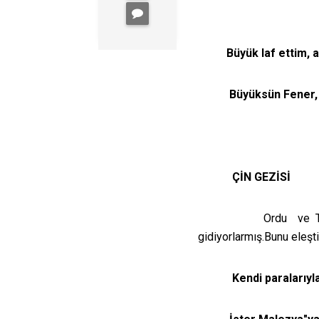
Büyük laf ettim, 
Büyüksün Fener, 
ÇİN GEZİSİ
Ordu
ve T
gidiyorlarmış.Bunu eleşti
Kendi paralarıyl