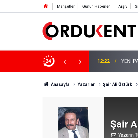
Manşetler
Günün Haberleri
Arşiv
S
 KİŞİLİK KURUCU KADROSU AÇIKLANDI
24
12:22
YENİ P
Anasayfa
Yazarlar
Şair Ali Öztürk
Şair A
Yazarın T