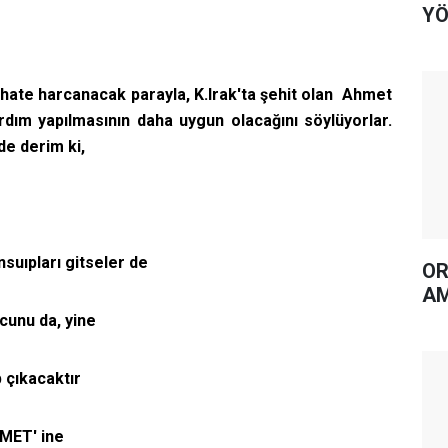
YÖ
e harcanacak parayla, K.Irak'ta şehit olan Ahmet
rdım yapılmasının daha uygun olacağını söylüyorlar.
de derim ki,
arı gitseler de
OR
AM
u da, yine
kacaktır
T' ine