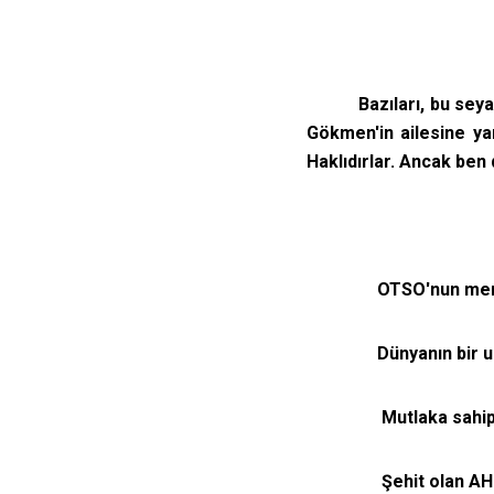
Bazıları, bu seyahat
Gökmen'in ailesine ya
Haklıdırlar. Ancak ben 
OTSO'nun mensuıpl
Dünyanın bir ucun
Mutlaka sahip çı
Şehit olan AHME