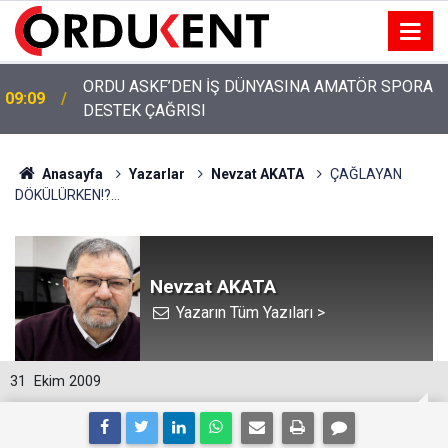
ORDU ASKF’DEN İŞ DÜNYASINA AMATÖR SPORA
09:09
DESTEK ÇAĞRISI
YUH ARTIK! KARLIBEL, TURİZM BAHANESİYLE
13:00
AKYAZI'DA IŞGALCİLERİ SAVUNUYOR!
Anasayfa
Yazarlar
Nevzat AKATA
ÇAĞLAYAN
DÖKÜLÜRKEN!?...
Nevzat AKATA
Yazarın Tüm Yazıları >
31
Ekim 2009