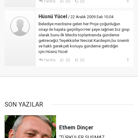
Yanıtla
(0)
(0)
Hüsnü Yücel
/ 22 Aralık 2009 Salı 10:04
Belediye meclisine gelen her Proje çoğunluğun
onayı ile hayata geçiriliyor.Her şeye rağmen biz grup
olarak bunu ilk Meclis toplantısında gündeme
getireceğiz.Teşekkürler Nevzat Kardeşim,bu önemli
ve haklı gerekçeli konuyu gündeme getirdiğin
için.Hüsnü Yücel
Yanıtla
(0)
(0)
SON YAZILAR
Ethem
Dinçer
‘TÜRKÜLER SUSMAZ,