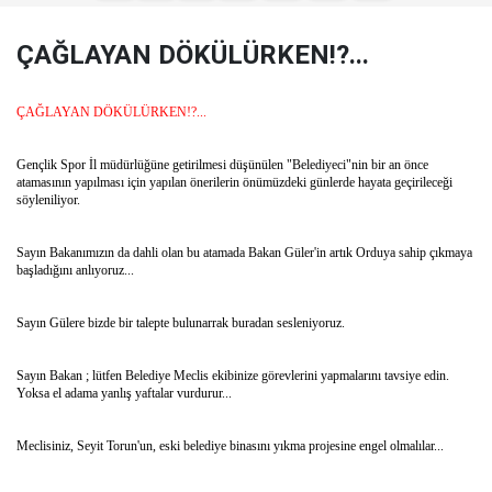
ÇAĞLAYAN DÖKÜLÜRKEN!?...
ÇAĞLAYAN DÖKÜLÜRKEN!?...
Gençlik Spor İl müdürlüğüne getirilmesi düşünülen "Belediyeci"nin bir an önce
atamasının yapılması için yapılan önerilerin önümüzdeki günlerde hayata geçirileceği
söyleniliyor.
Sayın Bakanımızın da dahli olan bu atamada Bakan Güler'in artık Orduya sahip çıkmaya
başladığını anlıyoruz...
Sayın Gülere bizde bir talepte bulunarrak buradan sesleniyoruz.
Sayın Bakan ; lütfen Belediye Meclis ekibinize görevlerini yapmalarını tavsiye edin.
Yoksa el adama yanlış yaftalar vurdurur...
Meclisiniz, Seyit Torun'un, eski belediye binasını yıkma projesine engel olmalılar...