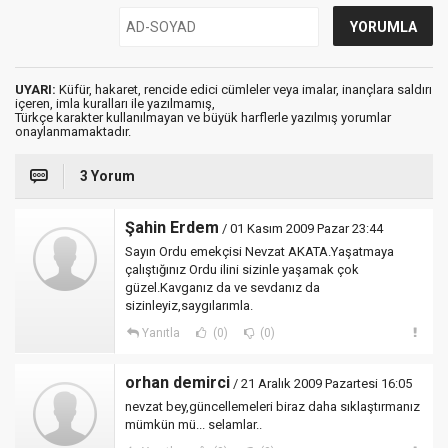
UYARI:
Küfür, hakaret, rencide edici cümleler veya imalar, inançlara saldırı
içeren, imla kuralları ile yazılmamış,
Türkçe karakter kullanılmayan ve büyük harflerle yazılmış yorumlar
onaylanmamaktadır.
3 Yorum
Şahin Erdem
/ 01 Kasım 2009 Pazar 23:44
Sayın Ordu emekçisi Nevzat AKATA.Yaşatmaya
çalıştığınız Ordu ilini sizinle yaşamak çok
güzel.Kavganız da ve sevdanız da
sizinleyiz,saygılarımla.
Yanıtla
(0)
(0)
orhan demirci
/ 21 Aralık 2009 Pazartesi 16:05
nevzat bey,güncellemeleri biraz daha sıklaştırmanız
mümkün mü... selamlar..