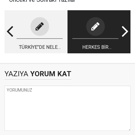
TÜRKİYE"DE NELER
HERKES BİR
OLUYOR  II 
DEĞERMİ?
YAZIYA
YORUM KAT