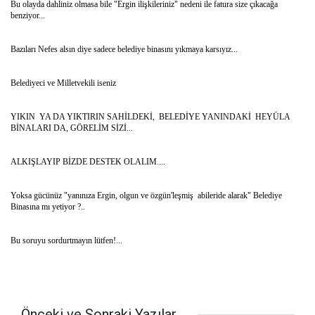
Bu olayda dahliniz olmasa bile "Ergin ilişkileriniz" nedeni ile fatura size çıkacağa
benziyor...
Bazıları Nefes alsın diye sadece belediye binasını yıkmaya karsıyız...
Belediyeci ve Milletvekili iseniz
YIKIN YA DA YIKTIRIN SAHİLDEKİ, BELEDİYE YANINDAKİ HEYÜLA
BİNALARI DA, GÖRELİM SİZİ...
ALKIŞLAYIP BİZDE DESTEK OLALIM....
Yoksa gücünüz "yanınıza Ergin, olgun ve özgün'leşmiş abileride alarak" Belediye
Binasına mı yetiyor ?..
Bu soruyu sordurtmayın lütfen!...
Önceki ve Sonraki Yazılar