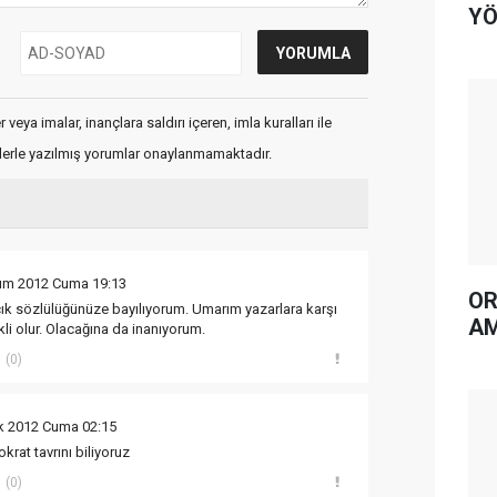
YÖ
veya imalar, inançlara saldırı içeren, imla kuralları ile
flerle yazılmış yorumlar onaylanmamaktadır.
ım 2012 Cuma 19:13
OR
çık sözlülüğünüze bayılıyorum. Umarım yazarlara karşı
AM
li olur. Olacağına da inanıyorum.
(0)
ık 2012 Cuma 02:15
rat tavrını biliyoruz
(0)