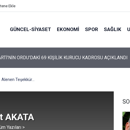
itene Ekle
GÜNCEL-SIYASET
EKONOMI
SPOR
SAĞLIK
ARTİ’NİN ORDU’DAKİ 69 KİŞİLİK KURUCU KADROSU AÇIKLANDI
Alenen Teşekkür...
SO
t AKATA
üm Yazıları >