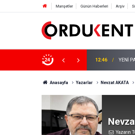
Manşetler
Günün Haberleri
Arşiv
S
İÇİN KALICI ÇÖZÜM ÇAĞRISI
24
12:46
YENİ P
Anasayfa
Yazarlar
Nevzat AKATA
Nevza
Yazarın T