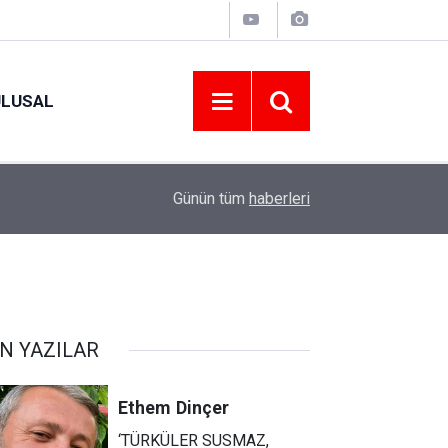
ULUSAL
12:22
YENİ PARTİ ALTINORDU’DA KURUCU YÖNETİMİ
Günün tüm
haberleri
N YAZILAR
Ethem
Dinçer
‘TÜRKÜLER SUSMAZ,