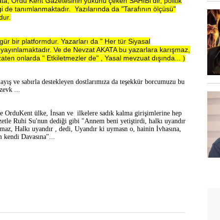
a, Ordu Kent Gazetesinin yükünü çeken SAHİBİ'dir, politik
gi de tanımlanmaktadır. Yazılarında da "Tarafının ölçüsü"
dur.
r bir platformdur. Yazarları da " Her tür Siyasal
 yayınlamaktadır. Ve de Nevzat AKATA bu yazarlara karışmaz,
aten onlarda " Etkiletmezler de" , Yasal mevzuat dışında...
)
nlayış ve sabırla destekleyen dostlarımıza da teşekkür borcumuzu bu
zevk ...
le OrduKent ülke, İnsan ve ilkelere sadık kalma girişimlerine hep
tle Ruhi Su'nun dediği gibi "Annem beni yetiştirdi, halkı uyandır
lmaz, Halkı uyandır , dedi, Uyandır ki uymasn o, hainin İvhasına,
 kendi Davasına"...