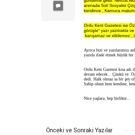
gündeme geldi. Nevzat Akat
arenada Sol/ Sosyalist Çiz
kendince , Kamuca malum
Ordu Kent Gazetesi ise Özgü
görüşte" yazı yazmakta ve
karışamaz ve etkilemez , z
Ayrıca bizi ve yazılarımızı a
yazıda ifade etmek büyük bir 
Ordu Kent Gazetesi kısa adı i
devam edecek...
Çünkü ve Öze
dedi. Halk olmaz sa bir şey o
Sahip olsun hem kendine, hem
Nice yaşlara, hep birlikte...
Önceki ve Sonraki Yazılar