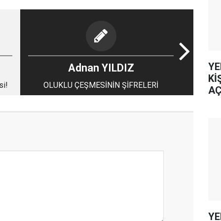
YE
Adnan YILDIZ
Kİ
si!
OLUKLU ÇEŞMESİNİN ŞİFRELERİ
AÇ
YE