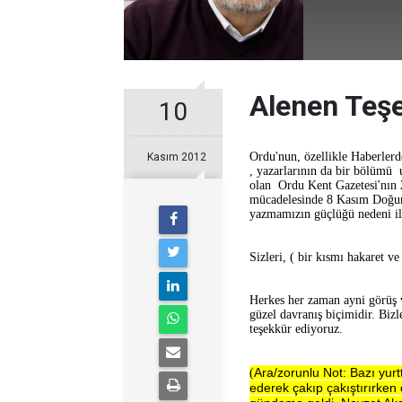
Alenen Teşe
10
Ordu'nun, özellikle Haberlerd
Kasım 2012
,
yazarlarının da bir bölümü u
olan Ordu Kent Gazetesi'nın 
mücadelesinde 8 Kasım Doğum
yazmamızın güçlüğü nedeni il
Sizleri, ( bir kısmı hakaret ve
Herkes her zaman ayni görüş 
güzel davranış biçimidir. Bizl
teşekkür ediyoruz.
Ara/zorunlu Not: Bazı yurt
(
ederek çakıp çakıştırırken