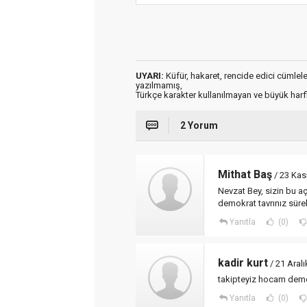
UYARI:
Küfür, hakaret, rencide edici cümleler 
yazılmamış,
Türkçe karakter kullanılmayan ve büyük har
2 Yorum
Mithat Baş
/ 23 Kas
Nevzat Bey, sizin bu a
demokrat tavrınız sürek
Yanıtla
(0)
kadir kurt
/ 21 Aral
takipteyiz hocam demok
Yanıtla
(0)