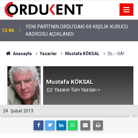
YENİ PARTİ’NİN ORDU’DAKİ 69 KİŞİLİK KURUCU
12:46
KADROSU AÇIKLANDI
YENİ PARTİ ALTINORDU’DA KURUCU YÖNETİMİNİ
12:22
AÇIKLADI
Anasayfa
Yazarlar
Mustafa KÖKSAL
OL---SA!
Mustafa KÖKSAL
Yazarın Tüm Yazıları >
24
Şubat 2013