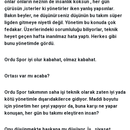
onlar onların neznin de insanlık koksun , her gün
çürüsün ,isterler ki yönetirler iken yanlış yapsınlar.
Bakın beyler, ne düşünürseniz düşünün bu takım süper
ligden gitmeye niyetli değil. Yönetim bu konuda çok
fedakar. Üzerlerindeki sorumluluğu biliyorlar, teknik
heyet geçen hafta inanılmaz hata yaptı. Herkes gibi
bunu yönetimde gördü.
Ordu Spor iyi olur kabahat, olmaz kabahat.
Ortası var mı acaba?
Ordu Spor takımının saha işi teknik olarak zaten iyi yada
kötü yönetimle dışarıdakilerce gidiyor. Maddi boyutu
için yönetim her şeyi yapıyor da, buna karşı ne yapar
konuşan, her gün bu takımı eleştiren insan?
Onu düşünmekte başkana mı düşüyor, İş , siyaset