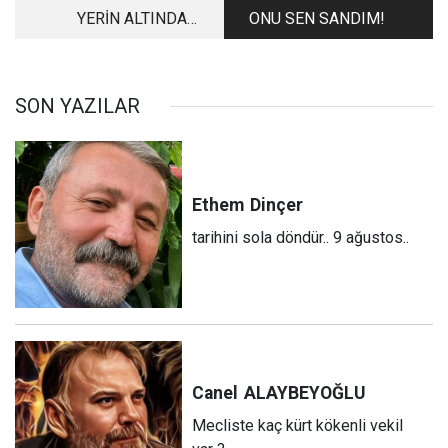
YERİN ALTINDA
ONU SEN SANDIM!
HERKES EŞİT
YATIYOR!
SON YAZILAR
Ethem
Dinçer
tarihini sola döndür.. 9 ağustos..
Canel
ALAYBEYOĞLU
Mecliste kaç kürt kökenli vekil