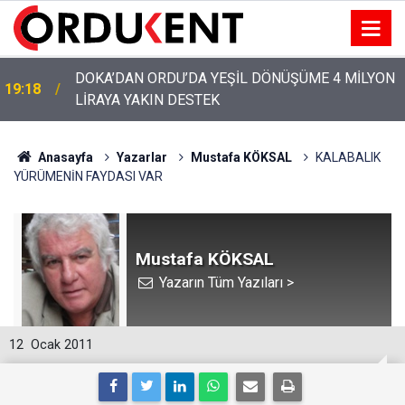
DOKA’DAN ORDU’DA YEŞİL DÖNÜŞÜME 4 MİLYON
19:18
LİRAYA YAKIN DESTEK
YENİ PARTİ’NİN ORDU’DAKİ 69 KİŞİLİK KURUCU
12:46
KADROSU AÇIKLANDI
Anasayfa
Yazarlar
Mustafa KÖKSAL
KALABALIK
YÜRÜMENİN FAYDASI VAR
Mustafa KÖKSAL
Yazarın Tüm Yazıları >
12
Ocak 2011