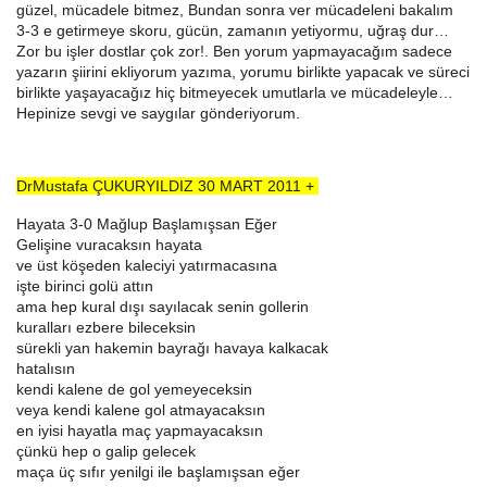
güzel, mücadele bitmez, Bundan sonra ver mücadeleni bakalım
3-3 e getirmeye skoru, gücün, zamanın yetiyormu, uğraş dur…
Zor bu işler dostlar çok zor!. Ben yorum yapmayacağım sadece
yazarın şiirini ekliyorum yazıma, yorumu birlikte yapacak ve süreci
birlikte yaşayacağız hiç bitmeyecek umutlarla ve mücadeleyle…
Hepinize sevgi ve saygılar gönderiyorum.
DrMustafa ÇUKURYILDIZ 30 MART 2011 +
Hayata 3-0 Mağlup Başlamışsan Eğer
Gelişine vuracaksın hayata
ve üst köşeden kaleciyi yatırmacasına
işte birinci golü attın
ama hep kural dışı sayılacak senin gollerin
kuralları ezbere bileceksin
sürekli yan hakemin bayrağı havaya kalkacak
hatalısın
kendi kalene de gol yemeyeceksin
veya kendi kalene gol atmayacaksın
en iyisi hayatla maç yapmayacaksın
çünkü hep o galip gelecek
maça üç sıfır yenilgi ile başlamışsan eğer