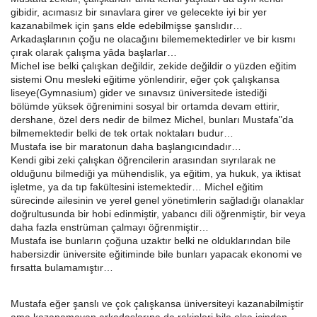
gibidir, acımasız bir sınavlara girer ve gelecekte iyi bir yer
kazanabilmek için şans elde edebilmişse şanslıdır…
Arkadaşlarının çoğu ne olacağını bilememektedirler ve bir kısmı
çırak olarak çalışma yâda başlarlar…
Michel ise belki çalışkan değildir, zekide değildir o yüzden eğitim
sistemi Onu mesleki eğitime yönlendirir, eğer çok çalışkansa
liseye(Gymnasium) gider ve sınavsız üniversitede istediği
bölümde yüksek öğrenimini sosyal bir ortamda devam ettirir,
dershane, özel ders nedir de bilmez Michel, bunları Mustafa"da
bilmemektedir belki de tek ortak noktaları budur…
Mustafa ise bir maratonun daha başlangıcındadır…
Kendi gibi zeki çalışkan öğrencilerin arasından sıyrılarak ne
olduğunu bilmediği ya mühendislik, ya eğitim, ya hukuk, ya iktisat
işletme, ya da tıp fakültesini istemektedir… Michel eğitim
sürecinde ailesinin ve yerel genel yönetimlerin sağladığı olanaklar
doğrultusunda bir hobi edinmiştir, yabancı dili öğrenmiştir, bir veya
daha fazla enstrüman çalmayı öğrenmiştir…
Mustafa ise bunların çoğuna uzaktır belki ne olduklarından bile
habersizdir üniversite eğitiminde bile bunları yapacak ekonomi ve
fırsatta bulamamıştır…
Mustafa eğer şanslı ve çok çalışkansa üniversiteyi kazanabilmiştir