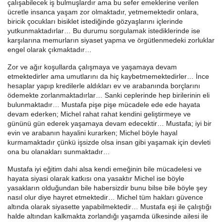
çalışabilecek iş bulmuşlardır ama bu sefer emeklerine verilen
ücretle insanca yaşam zor olmaktadır, yetmemektedir onlara,
biricik çocukları bisiklet istediğinde gözyaşlarını içlerinde
yutkunmaktadırlar… Bu durumu sorgulamak istediklerinde ise
karşılarına memurların siyaset yapma ve örgütlenmedeki zorluklar
engel olarak çıkmaktadır…
Zor ve ağır koşullarda çalışmaya ve yaşamaya devam
etmektedirler ama umutlarını da hiç kaybetmemektedirler… İnce
hesaplar yapıp kredilerle aldıkları ev ve arabanında borçlarını
ödemekte zorlanmaktadırlar… Sanki ceplerinde hep birilerinin eli
bulunmaktadır… Mustafa pişe pişe mücadele ede ede hayata
devam ederken; Michel rahat rahat kendini geliştirmeye ve
gününü gün ederek yaşamaya devam edecektir… Mustafa; iyi bir
evin ve arabanın hayalini kurarken; Michel böyle hayal
kurmamaktadır çünkü işsizde olsa insan gibi yaşamak için devleti
ona bu olanakları sunmaktadır…
Mustafa iyi eğitim dahi alsa kendi emeğinin bile mücadelesi ve
hayata siyasi olarak katkısı ona yasaktır Michel ise böyle
yasakların olduğundan bile habersizdir bunu bilse bile böyle şey
nasıl olur diye hayret etmektedir… Michel tüm hakları güvence
altında olarak siyasette yapabilmektedir… Mustafa eşi ile çalıştığı
halde altından kalkmakta zorlandığı yaşamda ülkesinde ailesi ile