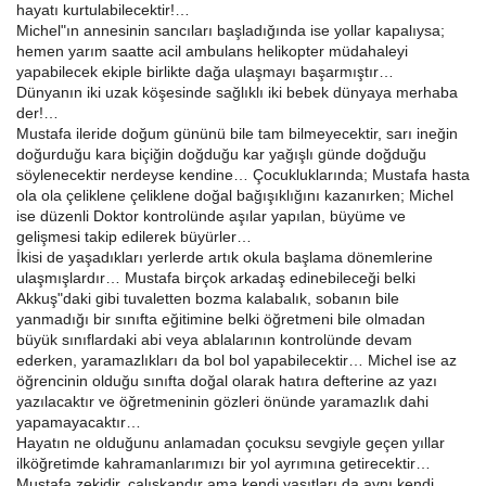
hayatı kurtulabilecektir!…
Michel"ın annesinin sancıları başladığında ise yollar kapalıysa;
hemen yarım saatte acil ambulans helikopter müdahaleyi
yapabilecek ekiple birlikte dağa ulaşmayı başarmıştır…
Dünyanın iki uzak köşesinde sağlıklı iki bebek dünyaya merhaba
der!…
Mustafa ileride doğum gününü bile tam bilmeyecektir, sarı ineğin
doğurduğu kara biçiğin doğduğu kar yağışlı günde doğduğu
söylenecektir nerdeyse kendine… Çocukluklarında; Mustafa hasta
ola ola çeliklene çeliklene doğal bağışıklığını kazanırken; Michel
ise düzenli Doktor kontrolünde aşılar yapılan, büyüme ve
gelişmesi takip edilerek büyürler…
İkisi de yaşadıkları yerlerde artık okula başlama dönemlerine
ulaşmışlardır… Mustafa birçok arkadaş edinebileceği belki
Akkuş"daki gibi tuvaletten bozma kalabalık, sobanın bile
yanmadığı bir sınıfta eğitimine belki öğretmeni bile olmadan
büyük sınıflardaki abi veya ablalarının kontrolünde devam
ederken, yaramazlıkları da bol bol yapabilecektir… Michel ise az
öğrencinin olduğu sınıfta doğal olarak hatıra defterine az yazı
yazılacaktır ve öğretmeninin gözleri önünde yaramazlık dahi
yapamayacaktır…
Hayatın ne olduğunu anlamadan çocuksu sevgiyle geçen yıllar
ilköğretimde kahramanlarımızı bir yol ayrımına getirecektir…
Mustafa zekidir, çalışkandır ama kendi yaşıtları da aynı kendi