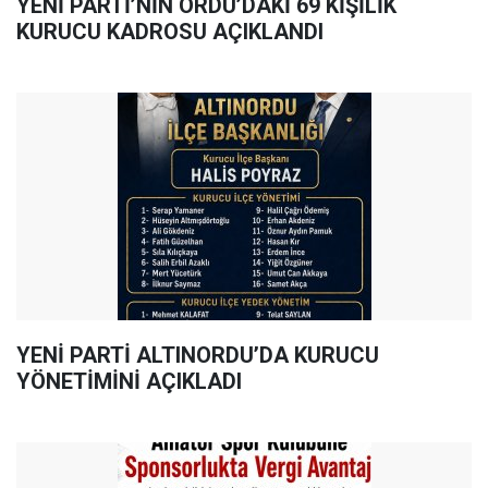
YENİ PARTİ’NİN ORDU’DAKİ 69 KİŞİLİK
KURUCU KADROSU AÇIKLANDI
YENİ PARTİ ALTINORDU’DA KURUCU
YÖNETİMİNİ AÇIKLADI