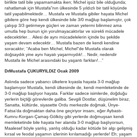
birlikte tatil bile yapamamakta iken; Michel işsiz bile olduğunda;
rahatlamak için Mustafa"nın ülkesinde 5 yıldızlı bir tatil köyünde
tatil yapabilmektedir… Mustafa ve Mustafa gibiler hayata Michel
gibilere göre hep kendi ülkesinde bile 3/0 mağlup başlamıştır, çok
çalışıp 3/3 getirmeye güçleri ve zaman yetermi bilinmez ama
umutla hep bunun için yorulmayacaktırlar ve sürekli mücadele
edecektirler… Ailesi de aynı mücadelelerin içinde bu şekilde
yaşam devam edecektir… Mustafa bazen de kendi kendine
soracaktır; “Acaba ben Michel, Michel"de Mustafa olarak
doğsaydık yine aynı hayatı yaşarmıydık!... Nedir, nedendir
Mustafa ile Michel arasındaki bu yaşantı farkları!...”
DrMustafa ÇUKURYILDIZ Ocak 2009
Aslında sadece yabancı ülkelere kıyasla hayata 3-0 mağlup
başlamıyor Mustafa, kendi ülkesinde de, kendi memleketinde de
3-0 mağlup başlıyor hayata. Farklar sadece isimlerde, doğduğu
yerlerin biçtiği görevlerde galiba. Sevgili Dostlar, düşünelim biraz,
Sanatta, kültürde, siyasette Ordu merkezde doğmak, Ünye-
Fatsa’da doğmaktan daha öne geçiriyor insanı, eğer Aybastı-
Kumru-Korgan-Çamaş-Gölköy gibi yerlerde doğmuşsan kendi
memleketinde bile hayata her alanda 3-0 mağlup başlıyorsun,
Maalesef böyle yanlış, yanlış olduğu kadar kötüde bir algı gelişmiş
kırsal ve feodal yaşamın izlerinin kırılamadığı yerlerde! Eh; yaşam