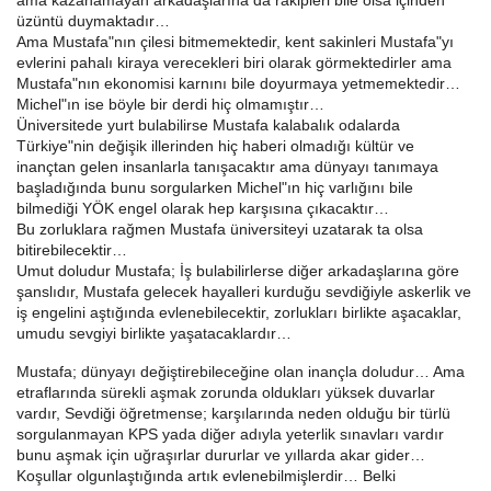
ama kazanamayan arkadaşlarına da rakipleri bile olsa içinden
üzüntü duymaktadır…
Ama Mustafa"nın çilesi bitmemektedir, kent sakinleri Mustafa"yı
evlerini pahalı kiraya verecekleri biri olarak görmektedirler ama
Mustafa"nın ekonomisi karnını bile doyurmaya yetmemektedir…
Michel"ın ise böyle bir derdi hiç olmamıştır…
Üniversitede yurt bulabilirse Mustafa kalabalık odalarda
Türkiye"nin değişik illerinden hiç haberi olmadığı kültür ve
inançtan gelen insanlarla tanışacaktır ama dünyayı tanımaya
başladığında bunu sorgularken Michel"ın hiç varlığını bile
bilmediği YÖK engel olarak hep karşısına çıkacaktır…
Bu zorluklara rağmen Mustafa üniversiteyi uzatarak ta olsa
bitirebilecektir…
Umut doludur Mustafa; İş bulabilirlerse diğer arkadaşlarına göre
şanslıdır, Mustafa gelecek hayalleri kurduğu sevdiğiyle askerlik ve
iş engelini aştığında evlenebilecektir, zorlukları birlikte aşacaklar,
umudu sevgiyi birlikte yaşatacaklardır…
Mustafa; dünyayı değiştirebileceğine olan inançla doludur… Ama
etraflarında sürekli aşmak zorunda oldukları yüksek duvarlar
vardır, Sevdiği öğretmense; karşılarında neden olduğu bir türlü
sorgulanmayan KPS yada diğer adıyla yeterlik sınavları vardır
bunu aşmak için uğraşırlar dururlar ve yıllarda akar gider…
Koşullar olgunlaştığında artık evlenebilmişlerdir… Belki