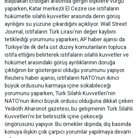
Başbakan Erdoğan arasında gergin ilişkilere vurgu
yaparken, Katar merkezli El Cezire ise istifaların
hükümetle silahlı kuvvetler arasında derin görüş
ayrılığını su yüzüne çıkardığını açıklıyor. Wall Street
Journal, istifaların Türk Lirası'nın değer kaybını
tetiklediği yorumunu yaparken, AP haber ajansı da
Türkiye'de ilk defa üst düzey komutanların topluca
istifa ettiğini belirterek istifaların silahlı kuvvetler ve
hükümet arasındaki görüş ayrılıklarının doruğa
çıktığının bir göstergesi olduğu yorumunu yapıyor.
Reuters haber ajansı, istifaların NATO'nun ikinci
büyük ordusunu karmaşa içine sokabileceği
yorumunu yaparken, Türk Silahlı Kuvvetleri'nin
NATO'nun ikinci büyük ordusu olduğuna dikkat çeken
Yedioth Aharonot gazetesi, bu gelişmenin Türk Silahlı
Kuvvetleri'ni bir belirsizlik içine çekeceği
öngörüsünü yapıyor. Bu örnekler dışında, dış basında
konuya ilişkin çok çarpıcı yorumlar yapılmaya devam