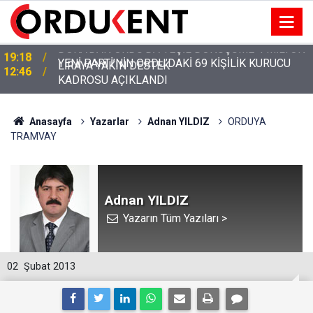
YENİ PARTİ’NİN ORDU’DAKİ 69 KİŞİLİK KURUCU
12:46
KADROSU AÇIKLANDI
Anasayfa
Yazarlar
Adnan YILDIZ
ORDUYA
TRAMVAY
Adnan YILDIZ
Yazarın Tüm Yazıları >
02
Şubat 2013