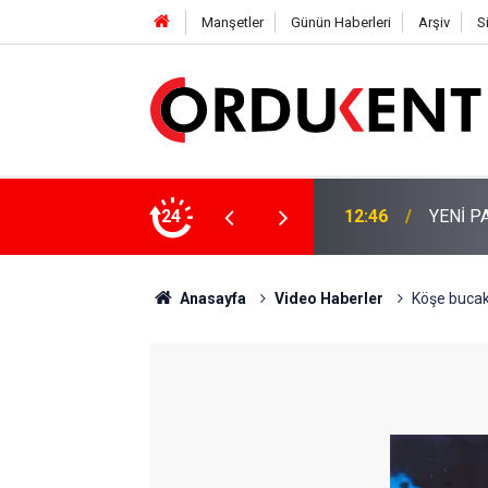
Manşetler
Günün Haberleri
Arşiv
S
 KİŞİLİK KURUCU KADROSU AÇIKLANDI
24
12:22
YENİ P
Anasayfa
Video Haberler
Köşe bucak 