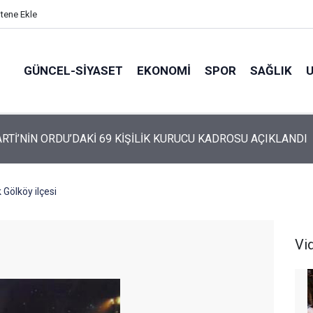
itene Ekle
GÜNCEL-SIYASET
EKONOMI
SPOR
SAĞLIK
ARTİ ALTINORDU’DA KURUCU YÖNETİMİNİ AÇIKLADI
Gölköy ilçesi
Vi