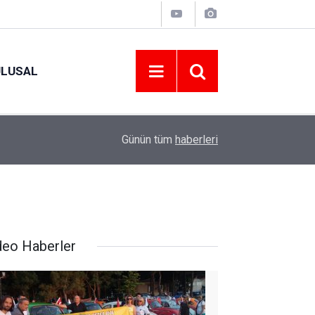
ULUSAL
09:09
ORDU ASKF’DEN İŞ DÜNYASINA AMATÖR SPO
Günün tüm
haberleri
deo Haberler