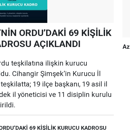
’NİN ORDU’DAKİ 69 KİŞİLİK
DROSU AÇIKLANDI
Az
rdu teşkilatına ilişkin kurucu
oldu. Cihangir Şimşek’in Kurucu İl
şkilatta; 19 ilçe başkanı, 19 asil il
dek il yöneticisi ve 11 disiplin kurulu
rildi.
 ORDU’DAKİ 69 KİŞİLİK KURUCU KADROSU