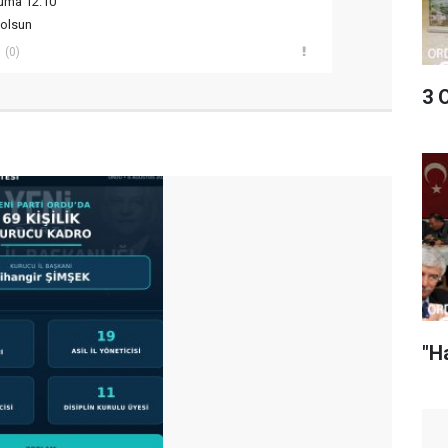
uma 12:10
 olsun
(0)
3 
"H