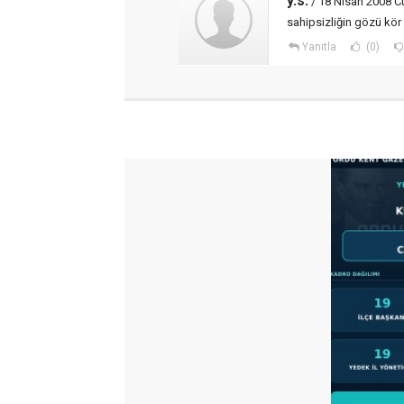
y.s.
/ 18 Nisan 2008 C
sahipsizliğin gözü kör
Yanıtla
(0)