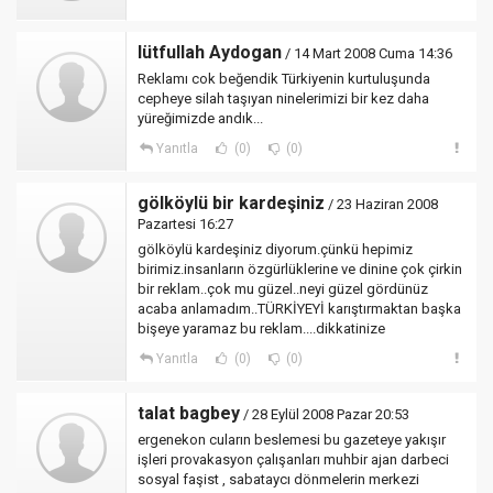
lütfullah Aydogan
/ 14 Mart 2008 Cuma 14:36
Reklamı cok beğendik Türkiyenin kurtuluşunda
cepheye silah taşıyan ninelerimizi bir kez daha
yüreğimizde andık...
Yanıtla
(0)
(0)
gölköylü bir kardeşiniz
/ 23 Haziran 2008
Pazartesi 16:27
gölköylü kardeşiniz diyorum.çünkü hepimiz
birimiz.insanların özgürlüklerine ve dinine çok çirkin
bir reklam..çok mu güzel..neyi güzel gördünüz
acaba anlamadım..TÜRKİYEYİ karıştırmaktan başka
bişeye yaramaz bu reklam....dikkatinize
Yanıtla
(0)
(0)
talat bagbey
/ 28 Eylül 2008 Pazar 20:53
ergenekon cuların beslemesi bu gazeteye yakışır
işleri provakasyon çalışanları muhbir ajan darbeci
sosyal faşist , sabataycı dönmelerin merkezi