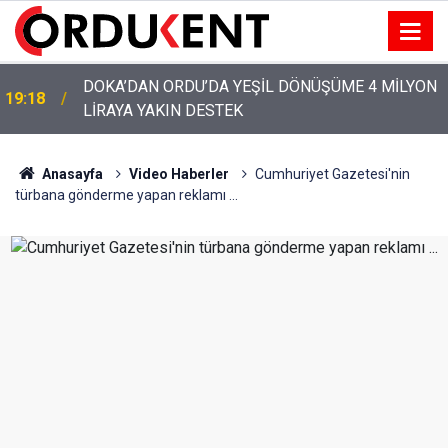
YENİ PARTİ’NİN ORDU’DAKİ 69 KİŞİLİK KURUCU
12:46
KADROSU AÇIKLANDI
Anasayfa
Video Haberler
Cumhuriyet Gazetesi'nin
türbana gönderme yapan reklamı ...