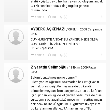
atatürkçüyüz deyip her haltı yiyen bu oluşum ,ancak
CHP lilerinalıp bedava dagıttıgı bir gazete
durumunda
Yanıtla
(0)
(0)
AYBERG AŞKENAZİ
/ 08 Ekim 2008 Çarşamba
02:50
CUMHURİYETE ANCAK BU YAKIŞIR ,NEDE OLSA
CUMHURİYETİN ZİHNİYETİNİ TEMSİL
EDİYOR.ŞALOM
Yanıtla
(0)
(0)
Ziyaettin Selimoğlu
/ 18 Ekim 2009 Pazar
23:00
Şalom benzetmesine ne demeli?
Bilemiyorum.Ağzımızı bozmadan hak ettiği yanıtı
vermek olası değil.Vermeyince de bu kendini
bilmezler meydanı boş sanıyorlar.Zaten bu kafaların
içi dışından,kişiliği de kılığından belli.Böyle de olsa
yurttaşımız bu zavallı.Üzülmeyelim mi yurttaşımızın
acınacak haline?Üzgünüm.Bu güzelim ülkeye kim
bu kafaları musallat etti?Amaçları neydi?Bu