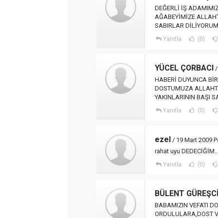
DEĞERLİ İŞ ADAMIM
AĞABEYİMİZE ALLAH'
SABIRLAR DİLİYORUM
Yanıtla
(0)
YÜCEL ÇORBACI
/
HABERİ DUYUNCA BİR
DOSTUMUZA ALLAHTA
YAKINLARININ BAŞI
Yanıtla
(0)
ezel
/ 19 Mart 2009 
rahat uyu DEDECİĞİM..
Yanıtla
(0)
BÜLENT GÜREŞC
BABAMIZIN VEFATI DO
ORDULULARA,DOST VE