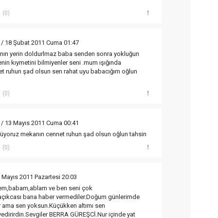
(0)
/ 18 Şubat 2011 Cuma 01:47
nın yerin doldurlmaz baba senden sonra yokluğun
enin kıymetini bilmiyenler seni .mum ışığında
et ruhun şad olsun sen rahat uyu babacığım oğlun
(0)
/ 13 Mayıs 2011 Cuma 00:41
lüyoruz mekanın cennet ruhun şad olsun oğlun tahsin
(0)
 Mayıs 2011 Pazartesi 20:03
nem,babam,ablam ve ben seni çok
açıkcası bana haber vermediler.Doğum günlerimde
 ama sen yoksun.Küçükken altımı sen
yedirirdin.Sevgiler BERRA GÜREŞCİ.Nur içinde yat