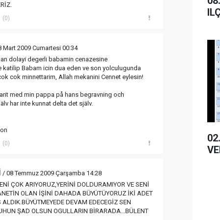
08.01.2
RİZ.
IL
(0)
8 Mart 2009 Cumartesi 00:34
an dolayi degerli babamin cenazesine
katilip Babam icin dua eden ve son yolculugunda
ok cok minnettarim, Allah mekanini Cennet eylesin!
 varit med min pappa på hans begravning och
lv har inte kunnat delta det själv.
son
02.01.20
(0)
VE
İ
/ 08 Temmuz 2009 Çarşamba 14:28
SENİ ÇOK ARIYORUZ,YERİNİ DOLDURAMIYOR VE SENİ
NETİN OLAN İŞİNİ DAHADA BÜYÜTÜYORUZ İKİ ADET
 ALDIK.BÜYÜTMEYEDE DEVAM EDECEGİZ SEN
UHUN ŞAD OLSUN OGULLARIN BİRARADA...BÜLENT