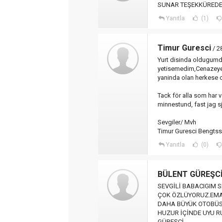
SUNAR TEŞEKKÜREDE
Yanıtla
(1)
Timur Guresci
/ 2
Yurt disinda oldugumd
yetisemedim,Cenazeye 
yaninda olan herkese c
Tack för alla som har
minnestund, fast jag sjä
Sevgiler/ Mvh
Timur Guresci Bengts
Yanıtla
(0)
BÜLENT GÜREŞC
SEVGİLİ BABACIGIM 
ÇOK ÖZLÜYORUZ.EMA
DAHA BÜYÜK OTOBÜS
HUZUR İÇİNDE UYU R
GÜREŞCİ