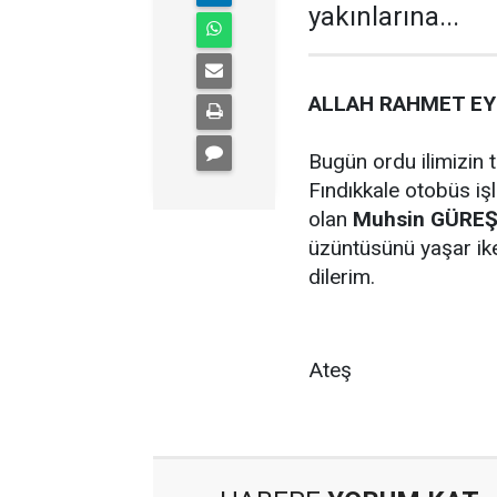
yakınlarına...
ALLAH RAHMET E
Bugün ordu ilimizin 
Fındıkkale otobüs iş
olan
Muhsin GÜREŞ
üzüntüsünü yaşar ike
dilerim.
A
Ateş