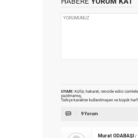
HABERE
YORUM KAT
UYARI:
Küfür, hakaret, rencide edici cümleler 
yazılmamış,
Türkçe karakter kullanılmayan ve büyük har
9 Yorum
Murat ODABAŞI
/ 