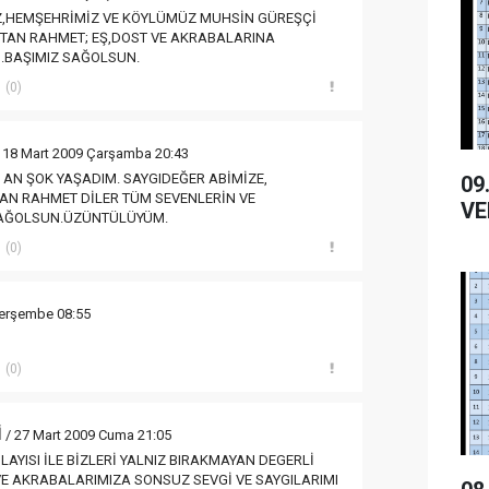
IZ,HEMŞEHRİMİZ VE KÖYLÜMÜZ MUHSİN GÜREŞÇİ
TAN RAHMET; EŞ,DOST VE AKRABALARINA
.BAŞIMIZ SAĞOLSUN.
(0)
 18 Mart 2009 Çarşamba 20:43
 AN ŞOK YAŞADIM. SAYGIDEĞER ABİMİZE,
09.01.20
N RAHMET DİLER TÜM SEVENLERİN VE
VE
 SAĞOLSUN.ÜZÜNTÜLÜYÜM.
(0)
Perşembe 08:55
(0)
İ
/ 27 Mart 2009 Cuma 21:05
LAYISI İLE BİZLERİ YALNIZ BIRAKMAYAN DEGERLİ
 AKRABALARIMIZA SONSUZ SEVGİ VE SAYGILARIMI