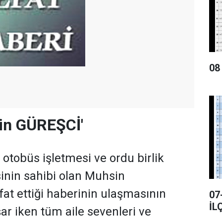
08
in GÜREŞCİ'
 otobüs işletmesi ve ordu birlik
inin sahibi olan Muhsin
at ettiği haberinin ulaşmasının
07
İL
r iken tüm aile sevenleri ve