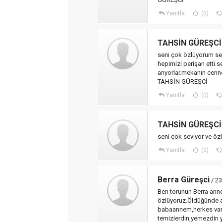
Yanıtla
(0)
TAHSİN GÜREŞCİ
seni çok özlüyorum se
hepimizi perişan etti.s
arıyorlar.mekanın cenn
TAHSİN GÜREŞCİ
Yanıtla
(0)
TAHSİN GÜREŞCİ
seni çok seviyor ve öz
Yanıtla
(0)
Berra Güreşci
/ 23
Ben torunun Berra an
özlüyoruz.Öldüğünde 
babaannem,herkes var
temizlerdin,yemezdin 