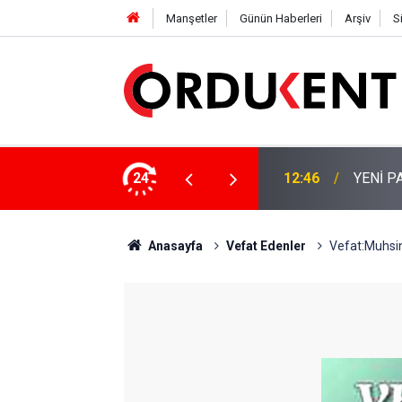
Manşetler
Günün Haberleri
Arşiv
S
NÜŞÜME 4 MİLYON LİRAYA YAKIN DESTEK
24
12:46
YENİ P
Anasayfa
Vefat Edenler
Vefat:Muhsi