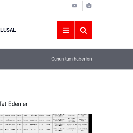
ULUSAL
12:22
YENİ PARTİ ALTINORDU’DA KURUCU YÖNETİMİ
Günün tüm
haberleri
fat Edenler