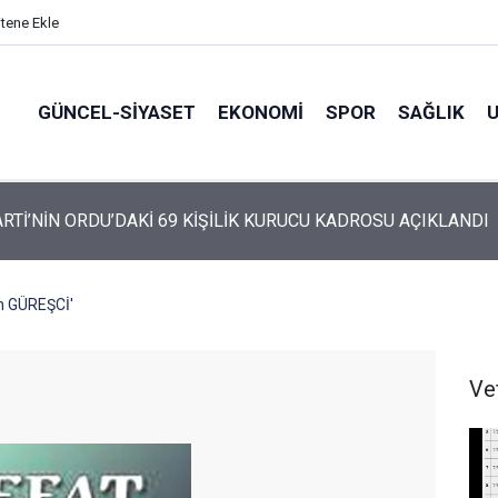
itene Ekle
GÜNCEL-SIYASET
EKONOMI
SPOR
SAĞLIK
ARTİ’NİN ORDU’DAKİ 69 KİŞİLİK KURUCU KADROSU AÇIKLANDI
n GÜREŞCİ'
Ve