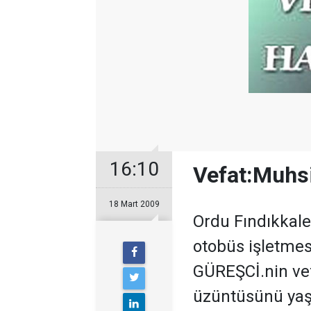
16:10
Vefat:Muhs
18 Mart 2009
Ordu Fındıkkale
otobüs işletmes
GÜREŞCİ.nin vef
üzüntüsünü yaşa