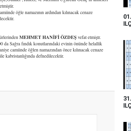
etmiştir.
camiinde öğle namazının ardından kılınacak cenaze
01.
ecektir.
IL
MEHMET HANİFİ ÖZDEŞ
ürlerinden
vefat etmiştr.
0 da Sağra fındık konutlarındaki evinin önünde helallik
saniye camiinde öğlen namazından önce kılınacak cenaze
e kabristanlığında defnedilecektir.
31.
IL