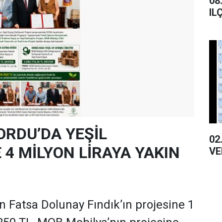
08.01.2
IL
ORDU’DA YEŞİL
02.01.20
4 MİLYON LİRAYA YAKIN
VE
 Fatsa Dolunay Fındık’ın projesine 1