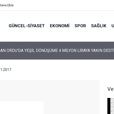
itene Ekle
GÜNCEL-SIYASET
EKONOMI
SPOR
SAĞLIK
ARTİ’NİN ORDU’DAKİ 69 KİŞİLİK KURUCU KADROSU AÇIKLANDI
11 2017
Ve