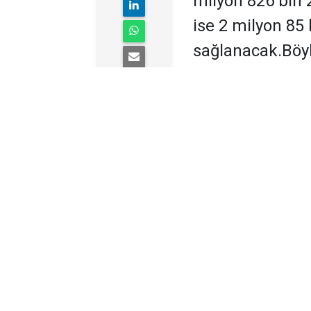
milyon 826 bin 
ise 2 milyon 85
sağlanacak.Böyl
destek 3 milyon
DOKA’DAN ORDU
Doğu Karadeniz Kalk
sektörlerinde hayata
3 milyon 912 bin 24 
Muammer Erol başkan
ORDU – Türkiye Sosy
kapsamında Doğu Kar