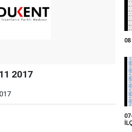
08
 11 2017
2017
07
İL