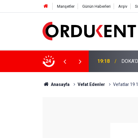
Manşetler
Günün Haberleri
Arşiv
S
NÜŞÜME 4 MİLYON LİRAYA YAKIN DESTEK
24
12:46
YENİ P
Anasayfa
Vefat Edenler
Vefatlar 19 