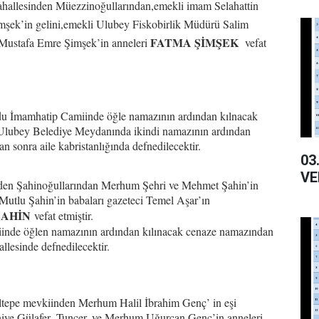
hallesinden Müezzinoğullarından,emekli imam Selahattin
mşek’in gelini,emekli Ulubey Fiskobirlik Müdürü Salim
FATMA ŞİMŞEK
 Mustafa Emre Şimşek’in anneleri
vefat
 İmamhatip Camiinde öğle namazının ardından kılnacak
Ulubey Belediye Meydanında ikindi namazının ardından
 sonra aile kabristanlığında defnedilecektir.
03.02
VE
nden Şahinoğullarından Merhum Şehri ve Mehmet Şahin’in
 Mutlu Şahin’in babaları gazeteci Temel Aşar’ın
ŞAHİN
vefat etmiştir.
inde öğlen namazının ardından kılınacak cenaze namazından
lesinde defnedilecektir.
iltepe mevkiinden Merhum Halil İbrahim Genç’ in eşi
iye,Gülafer ,Tuncer, ve Merhum Uğurcan Genç’in anneleri