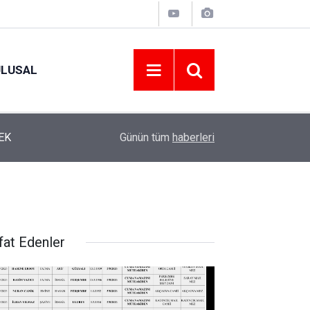
ULUSAL
12:22
YENİ PARTİ ALTINORDU’DA KURUCU YÖNETİMİ
Günün tüm
haberleri
fat Edenler