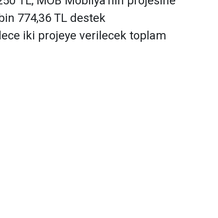
250 TL, MOB Mobilya’nın projesine
 bin 774,36 TL destek
ece iki projeye verilecek toplam
 912 bin 24,36 TL olacak.
’DA YEŞİL DÖNÜŞÜME 4 MİLYON LİRAYA
YAKIN DESTEK
ınma Ajansı (DOKA), Ordu’da fındık ve mobilya
 geçirilecek iki yeşil dönüşüm projesine toplam
lira destek sağlayacak. Protokoller, Ordu Valisi
lığında düzenlenen törenle imzalandı.
al Kapsayıcı Yeşil Geçiş (SoGreen) Projesi
adeniz Kalkınma Ajansı tarafından yürütülen