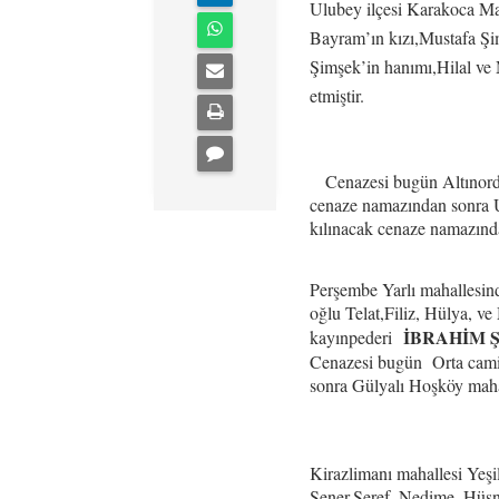
Ulubey ilçesi Karakoca Ma
Bayram’ın kızı,Mustafa Şi
Şimşek’in hanımı,Hilal ve
etmiştir.
Cenazesi bugün Altınordu
cenaze namazından sonra 
kılınacak cenaze namazından
Perşembe Yarlı mahallesi
oğlu Telat,Filiz, Hülya, ve
İBRAHİM 
kayınpederi
Cenazesi bugün Orta cami
sonra Gülyalı Hoşköy mahal
Kirazlimanı mahallesi Yeş
Şener,Şeref, Nedime, Hüsn