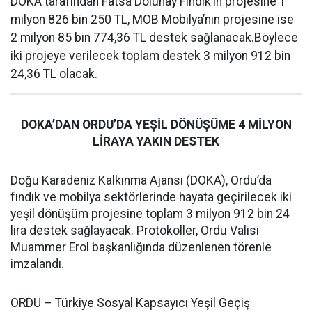
DOKA tarafından Fatsa Dolunay Fındık’ın projesine 1
milyon 826 bin 250 TL, MOB Mobilya’nın projesine ise
2 milyon 85 bin 774,36 TL destek sağlanacak.Böylece
iki projeye verilecek toplam destek 3 milyon 912 bin
24,36 TL olacak.
DOKA’DAN ORDU’DA YEŞİL DÖNÜŞÜME 4 MİLYON
LİRAYA YAKIN DESTEK
Doğu Karadeniz Kalkınma Ajansı (DOKA), Ordu’da
fındık ve mobilya sektörlerinde hayata geçirilecek iki
yeşil dönüşüm projesine toplam 3 milyon 912 bin 24
lira destek sağlayacak. Protokoller, Ordu Valisi
Muammer Erol başkanlığında düzenlenen törenle
imzalandı.
ORDU – Türkiye Sosyal Kapsayıcı Yeşil Geçiş