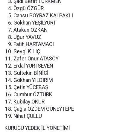
Şadi Berat TÜRKMEN
Özgü ÖZGÜR
Cansu POYRAZ KALPAKLI
Gökhan YEŞİLYURT
Atakan ÖZKAN
Uğur YAVUZ
Fatih HARTAMACI
Sevgi KILIÇ
Zafer Onur ATASOY
Erdal YURTSEVEN
Gültekin BİNİCİ
Gökhan YILDIRIM
Çetin YÜCEBAŞ
Cumhur ÖZTÜRK
Kubilay OKUR
Çağla ÖZDEM GÜNEYTEPE
Nihat ÇULLU
KURUCU YEDEK İL YÖNETİMİ