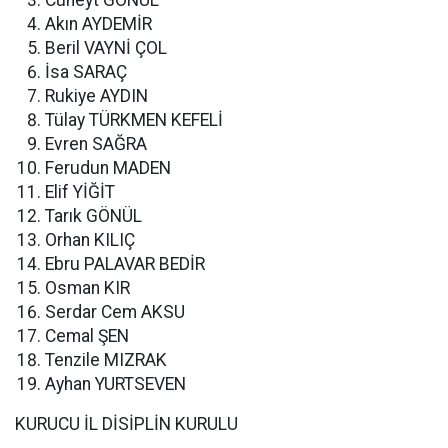
Cüneyt GÖNÜL
Akın AYDEMİR
Beril VAYNİ ÇOL
İsa SARAÇ
Rukiye AYDIN
Tülay TÜRKMEN KEFELİ
Evren SAĞRA
Ferudun MADEN
Elif YİĞİT
Tarık GÖNÜL
Orhan KILIÇ
Ebru PALAVAR BEDİR
Osman KIR
Serdar Cem AKSU
Cemal ŞEN
Tenzile MIZRAK
Ayhan YURTSEVEN
KURUCU İL DİSİPLİN KURULU