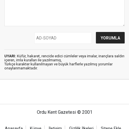
UYARI:
Küfür, hakaret, rencide edici cümleler veya imalar, inançlara saldırı
içeren, imla kuralları ile yazılmamış,
Türkçe karakter kullanılmayan ve büyük harflerle yazılmış yorumlar
onaylanmamaktadır.
Ordu Kent Gazetesi © 2001
Anasayfa
Künye
İletişim
Gizlilik İlkeleri
Sitene Ekle