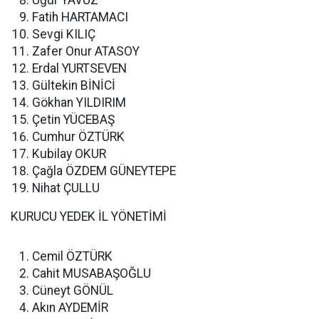
Uğur YAVUZ
Fatih HARTAMACI
Sevgi KILIÇ
Zafer Onur ATASOY
Erdal YURTSEVEN
Gültekin BİNİCİ
Gökhan YILDIRIM
Çetin YÜCEBAŞ
Cumhur ÖZTÜRK
Kubilay OKUR
Çağla ÖZDEM GÜNEYTEPE
Nihat ÇULLU
KURUCU YEDEK İL YÖNETİMİ
Cemil ÖZTÜRK
Cahit MUSABAŞOĞLU
Cüneyt GÖNÜL
Akın AYDEMİR