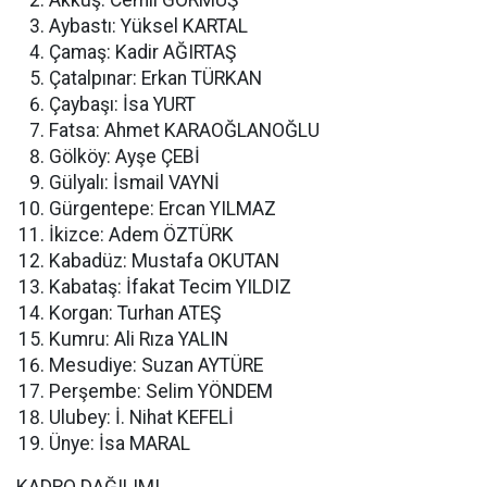
Akkuş: Cemil GÖRMÜŞ
Aybastı: Yüksel KARTAL
Çamaş: Kadir AĞIRTAŞ
Çatalpınar: Erkan TÜRKAN
Çaybaşı: İsa YURT
Fatsa: Ahmet KARAOĞLANOĞLU
Gölköy: Ayşe ÇEBİ
Gülyalı: İsmail VAYNİ
Gürgentepe: Ercan YILMAZ
İkizce: Adem ÖZTÜRK
Kabadüz: Mustafa OKUTAN
Kabataş: İfakat Tecim YILDIZ
Korgan: Turhan ATEŞ
Kumru: Ali Rıza YALIN
Mesudiye: Suzan AYTÜRE
Perşembe: Selim YÖNDEM
Ulubey: İ. Nihat KEFELİ
Ünye: İsa MARAL