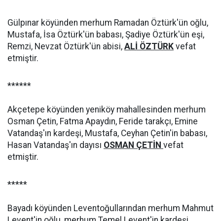
Gülpınar köyünden merhum Ramadan Öztürk'ün oğlu,
Mustafa, İsa Öztürk'ün babası, Şadiye Öztürk'ün eşi,
Remzi, Nevzat Öztürk'ün abisi,
ALİ ÖZTÜRK
vefat
etmiştir.
******
Akçetepe köyünden yeniköy mahallesinden merhum
Osman Çetin, Fatma Apaydın, Feride tarakçı, Emine
Vatandaş'ın kardeşi, Mustafa, Ceyhan Çetin'in babası,
Hasan Vatandaş'ın dayısı
OSMAN ÇETİN
vefat
etmiştir.
*****
Bayadı köyünden Leventoğullarından merhum Mahmut
Levent'in oğlu, merhum Temel Levent'in kardeşi,