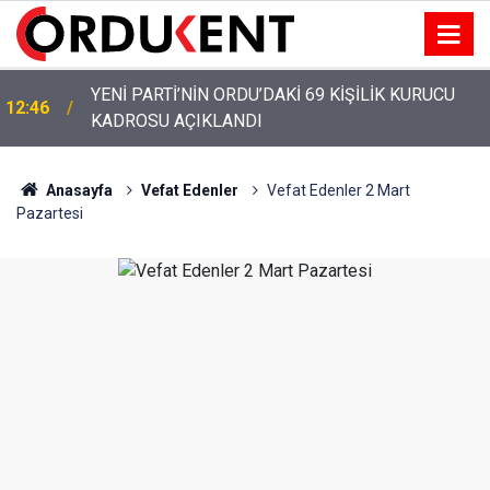
YENİ PARTİ’NİN ORDU’DAKİ 69 KİŞİLİK KURUCU
12:46
KADROSU AÇIKLANDI
YENİ PARTİ ALTINORDU’DA KURUCU YÖNETİMİNİ
12:22
AÇIKLADI
Anasayfa
Vefat Edenler
Vefat Edenler 2 Mart
Pazartesi