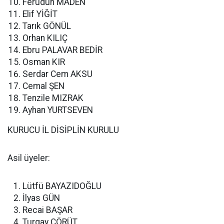
Ferudun MADEN
Elif YİĞİT
Tarık GÖNÜL
Orhan KILIÇ
Ebru PALAVAR BEDİR
Osman KIR
Serdar Cem AKSU
Cemal ŞEN
Tenzile MIZRAK
Ayhan YURTSEVEN
KURUCU İL DİSİPLİN KURULU
Asil üyeler:
Lütfü BAYAZIDOĞLU
İlyas GÜN
Recai BAŞAR
Turgay ÇÖRÜT