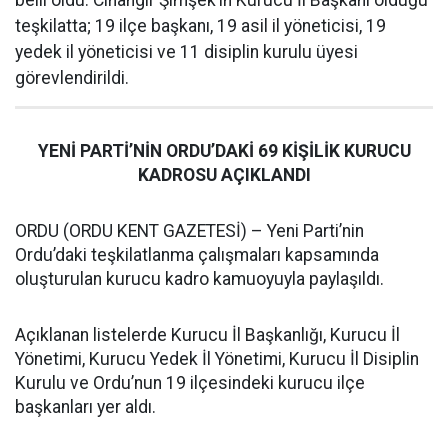
belli oldu. Cihangir Şimşek’in Kurucu İl Başkanı olduğu
teşkilatta; 19 ilçe başkanı, 19 asil il yöneticisi, 19
yedek il yöneticisi ve 11 disiplin kurulu üyesi
görevlendirildi.
YENİ PARTİ’NİN ORDU’DAKİ 69 KİŞİLİK KURUCU
KADROSU AÇIKLANDI
ORDU (ORDU KENT GAZETESİ) – Yeni Parti’nin
Ordu’daki teşkilatlanma çalışmaları kapsamında
oluşturulan kurucu kadro kamuoyuyla paylaşıldı.
Açıklanan listelerde Kurucu İl Başkanlığı, Kurucu İl
Yönetimi, Kurucu Yedek İl Yönetimi, Kurucu İl Disiplin
Kurulu ve Ordu’nun 19 ilçesindeki kurucu ilçe
başkanları yer aldı.