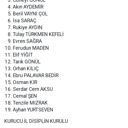
Cüneyt GÖNÜL
Akın AYDEMİR
Beril VAYNİ ÇOL
İsa SARAÇ
Rukiye AYDIN
Tülay TÜRKMEN KEFELİ
Evren SAĞRA
Ferudun MADEN
Elif YİĞİT
Tarık GÖNÜL
Orhan KILIÇ
Ebru PALAVAR BEDİR
Osman KIR
Serdar Cem AKSU
Cemal ŞEN
Tenzile MIZRAK
Ayhan YURTSEVEN
KURUCU İL DİSİPLİN KURULU