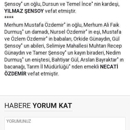
Şensoy" un oğlu, Dursun ve Temel İnce" nin kardeşi,
YILMAZ ŞENSOY
vefat etmiştir.
****
Merhum Mustafa Özdemir" in oğlu, Merhum Ali Faik
Durmuş" un damadı, Nursel Özdemir" in eşi, Mustafa
ve Özlem Özdemir" in babaları, Orkide Günaydın, Gül
Şensoy" un abileri, Selimiye Mahallesi Muhtarı Recep
Günaydın ve Tamer Şensoy" un kayın biraderi, Nedim
Durmuş" un eniştesi, Bahtiyar Gül, Arslan Bayraktar" ın
bacanağı, Tarım İl Müdürlüğü" nden emekli
NECATİ
ÖZDEMİR
vefat etmiştir.
HABERE
YORUM KAT