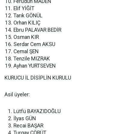
Ferudun MADEN
Elif YİĞİT
Tarık GÖNÜL
Orhan KILIÇ
Ebru PALAVAR BEDİR
Osman KIR
Serdar Cem AKSU
Cemal ŞEN
Tenzile MIZRAK
Ayhan YURTSEVEN
KURUCU İL DİSİPLİN KURULU
Asil üyeler:
Lütfü BAYAZIDOĞLU
İlyas GÜN
Recai BAŞAR
Turgay ÇÖRÜT