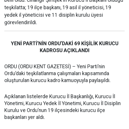
belli oldu. Cihangir Şimşek’in Kurucu İl Başkanı olduğu
teşkilatta; 19 ilçe başkanı, 19 asil il yöneticisi, 19
yedek il yöneticisi ve 11 disiplin kurulu üyesi
görevlendirildi.
YENİ PARTİ’NİN ORDU’DAKİ 69 KİŞİLİK KURUCU
KADROSU AÇIKLANDI
ORDU (ORDU KENT GAZETESİ) – Yeni Parti’nin
Ordu’daki teşkilatlanma çalışmaları kapsamında
oluşturulan kurucu kadro kamuoyuyla paylaşıldı.
Açıklanan listelerde Kurucu İl Başkanlığı, Kurucu İl
Yönetimi, Kurucu Yedek İl Yönetimi, Kurucu İl Disiplin
Kurulu ve Ordu’nun 19 ilçesindeki kurucu ilçe
başkanları yer aldı.