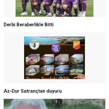
Derbi Beraberlikle Bitti
Az-Dur Satrançtan duyuru