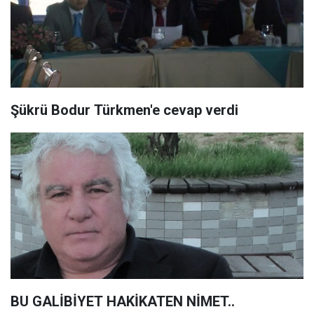
Şükrü Bodur Türkmen'e cevap verdi
BU GALİBİYET HAKİKATEN NİMET..