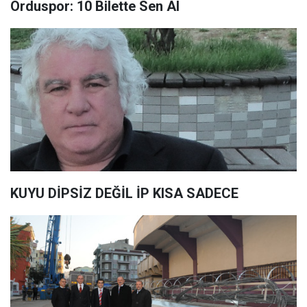
Orduspor: 10 Bilette Sen Al
KUYU DİPSİZ DEĞİL İP KISA SADECE