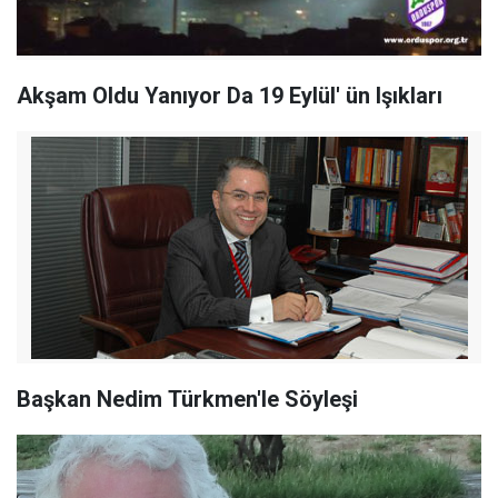
Akşam Oldu Yanıyor Da 19 Eylül' ün Işıkları
Başkan Nedim Türkmen'le Söyleşi