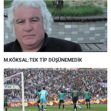
M.KÖKSAL:TEK TİP DÜŞÜNEMEDİK