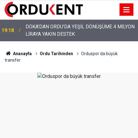
YENİ PARTİ’NİN ORDU’DAKİ 69 KİŞİLİK KURUCU
12:46
KADROSU AÇIKLANDI
Anasayfa
Ordu Tarihinden
Orduspor da büyük
transfer