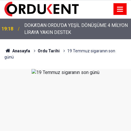
YENİ PARTİ’NİN ORDU’DAKİ 69 KİŞİLİK KURUCU
12:46
KADROSU AÇIKLANDI
Anasayfa
Ordu Tarihi
19 Temmuz sigaranın son
günü