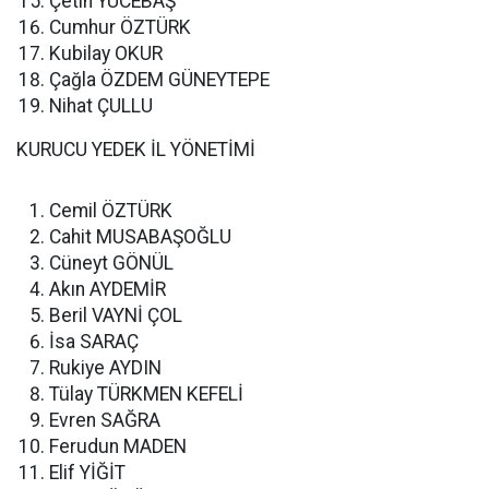
Çetin YÜCEBAŞ
Cumhur ÖZTÜRK
Kubilay OKUR
Çağla ÖZDEM GÜNEYTEPE
Nihat ÇULLU
KURUCU YEDEK İL YÖNETİMİ
Cemil ÖZTÜRK
Cahit MUSABAŞOĞLU
Cüneyt GÖNÜL
Akın AYDEMİR
Beril VAYNİ ÇOL
İsa SARAÇ
Rukiye AYDIN
Tülay TÜRKMEN KEFELİ
Evren SAĞRA
Ferudun MADEN
Elif YİĞİT