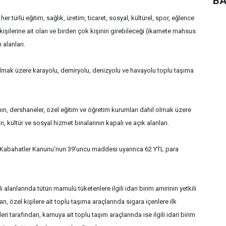
BA
er türlü eğitim, sağlık, üretim, ticaret, sosyal, kültürel, spor, eğlence
işilerine ait olan ve birden çok kişinin girebileceği (ikamete mahsus
 alanları.
 olmak üzere karayolu, demiryolu, denizyolu ve havayolu toplu taşıma
ın, dershaneler, özel eğitim ve öğretim kurumları dahil olmak üzere
n, kültür ve sosyal hizmet binalarının kapalı ve açık alanları.
e, Kabahatler Kanunu'nun 39'uncu maddesi uyarınca 62 YTL para
alanlarında tütün mamulü tüketenlere ilgili idari birim amirinin yetkili
an, özel kişilere ait toplu taşıma araçlarında sigara içenlere ilk
eri tarafından, kamuya ait toplu taşım araçlarında ise ilgili idari birim