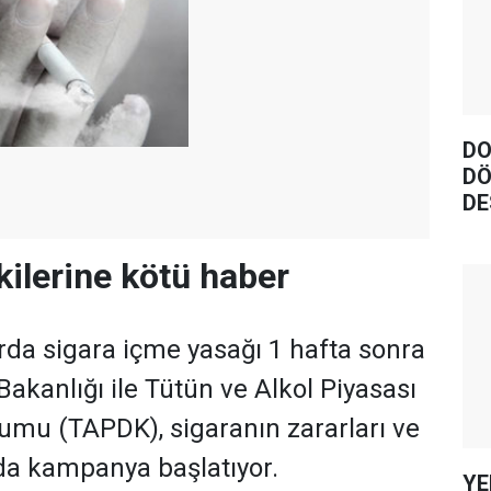
DO
DÖ
DE
kilerine kötü haber
da sigara içme yasağı 1 hafta sonra
 Bakanlığı ile Tütün ve Alkol Piyasası
mu (TAPDK), sigaranın zararları ve
a kampanya başlatıyor.
YE