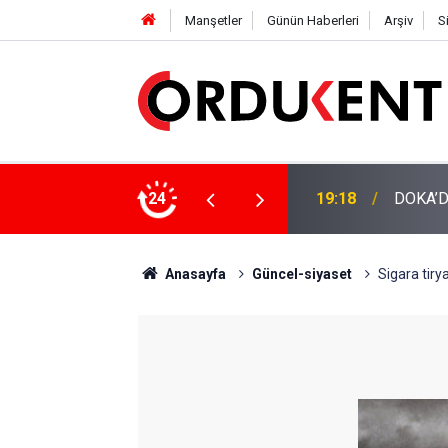
Manşetler
Günün Haberleri
Arşiv
S
NÜŞÜME 4 MİLYON LİRAYA YAKIN DESTEK
24
12:46
YENİ P
Anasayfa
Güncel-siyaset
Sigara tiry