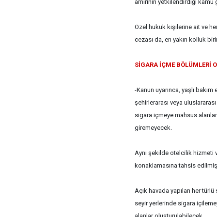
amirinin yetkilendirdiği kamu 
Özel hukuk kişilerine ait ve he
cezası da, en yakın kolluk biri
SİGARA İÇME BÖLÜMLERİ 
-Kanun uyarınca, yaşlı bakım ev
şehirlerarası veya uluslararas
sigara içmeye mahsus alanlar 
giremeyecek.
Aynı şekilde otelcilik hizmeti 
konaklamasına tahsis edilmiş 
Açık havada yapılan her türlü sp
seyir yerlerinde sigara içilem
alanlar oluşturulabilecek.