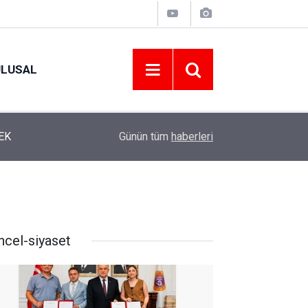
ULUSAL
12:22
YENİ PARTİ ALTINORDU’DA KURUCU YÖNETİMİ
Günün tüm
haberleri
ncel-siyaset