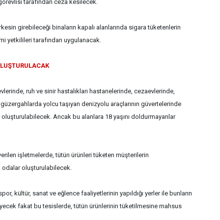
görevlisi tarafından ceza kesilecek.
rkesin girebileceği binaların kapalı alanlarında sigara tüketenlerin
mi yetkilileri tarafından uygulanacak.
OLUŞTURULACAK
lerinde, ruh ve sinir hastalıkları hastanelerinde, cezaevlerinde,
ı güzergahlarda yolcu taşıyan denizyolu araçlarının güvertelerinde
oluşturulabilecek. Ancak bu alanlara 18 yaşını doldurmayanlar
verilen işletmelerde, tütün ürünleri tüketen müşterilerin
odalar oluşturulabilecek.
or, kültür, sanat ve eğlence faaliyetlerinin yapıldığı yerler ile bunların
eyecek fakat bu tesislerde, tütün ürünlerinin tüketilmesine mahsus