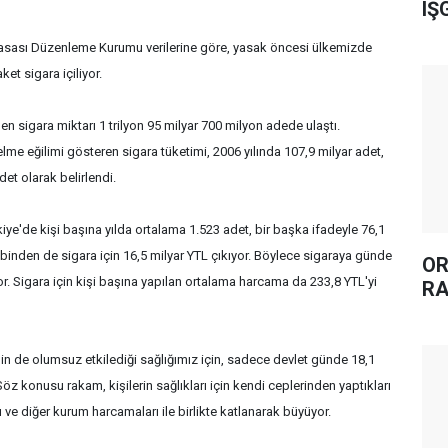
IŞ
yasası Düzenleme Kurumu verilerine göre, yasak öncesi ülkemizde
et sigara içiliyor.
en sigara miktarı 1 trilyon 95 milyar 700 milyon adede ulaştı.
lme eğilimi gösteren sigara tüketimi, 2006 yılında 107,9 milyar adet,
det olarak belirlendi.
e'de kişi başına yılda ortalama 1.523 adet, bir başka ifadeyle 76,1
cebinden de sigara için 16,5 milyar YTL çıkıyor. Böylece sigaraya günde
OR
r. Sigara için kişi başına yapılan ortalama harcama da 233,8 YTL'yi
RA
nin de olumsuz etkilediği sağlığımız için, sadece devlet günde 18,1
z konusu rakam, kişilerin sağlıkları için kendi ceplerinden yaptıkları
rı ve diğer kurum harcamaları ile birlikte katlanarak büyüyor.