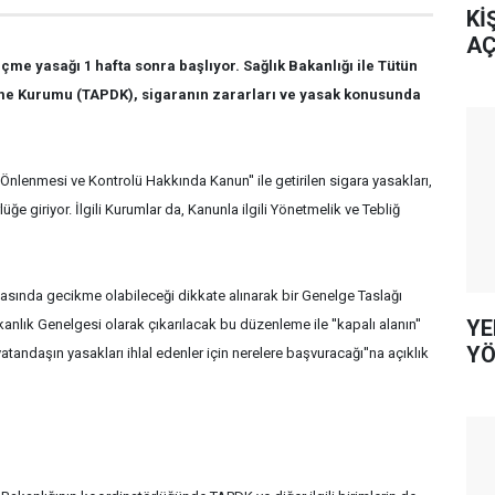
Kİ
AÇ
çme yasağı 1 hafta sonra başlıyor. Sağlık Bakanlığı ile Tütün
me Kurumu (TAPDK), sigaranın zararları ve yasak konusunda
n Önlenmesi ve Kontrolü Hakkında Kanun'' ile getirilen sigara yasakları,
ğe giriyor. İlgili Kurumlar da, Kanunla ilgili Yönetmelik ve Tebliğ
sında gecikme olabileceği dikkate alınarak bir Genelge Taslağı
YE
kanlık Genelgesi olarak çıkarılacak bu düzenleme ile ''kapalı alanın''
YÖ
atandaşın yasakları ihlal edenler için nerelere başvuracağı''na açıklık