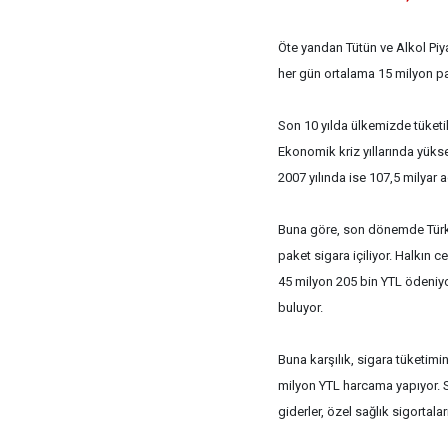
Öte yandan Tütün ve Alkol Pi
her gün ortalama 15 milyon pak
Son 10 yılda ülkemizde tüketil
Ekonomik kriz yıllarında yükse
2007 yılında ise 107,5 milyar a
Buna göre, son dönemde Türkiy
paket sigara içiliyor. Halkın 
45 milyon 205 bin YTL ödeniyo
buluyor.
Buna karşılık, sigara tüketimi
milyon YTL harcama yapıyor. Sö
giderler, özel sağlık sigortala