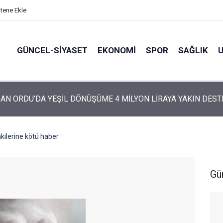
itene Ekle
GÜNCEL-SIYASET
EKONOMI
SPOR
SAĞLIK
ARTİ’NİN ORDU’DAKİ 69 KİŞİLİK KURUCU KADROSU AÇIKLANDI
akilerine kötü haber
Gü