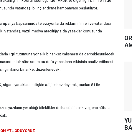
Bakanlığının koordinatörlüğünde TAPDK ve diğer ilgili birimlerin de
konusunda vatandaşı bilinçlendirme kampanyası başlatılıyor.
 kampanya kapsamında televizyonlarda reklam filmleri ve vatandaşı
ak. Vatandaş, yazılı medya aracılığıyla da yasaklar konusunda
OR
AM
arla ilgili tutumuna yönelik bir anket çalışması da gerçekleştirilecek.
sından bir süre sonra bu defa yasakların etkisinin analiz edilmesi
esi için ikinci bir anket düzenlenecek.
 sigara yasaklarına ilişkin afişler hazırlayarak, bunları 81 ile
zeri yazıların yer aldığı bileklikler de hazırlatılacak ve genç nüfusa
acak.
YUH AR
BA
LYON YTL ÖDÜYORUZ