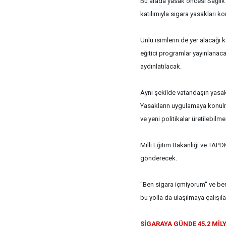
Bu arada yasak öncesi Sağlık 
katılımıyla sigara yasakları 
Ünlü isimlerin de yer alacağı
eğitici programlar yayınlanac
aydınlatılacak.
Aynı şekilde vatandaşın yasakl
Yasakların uygulamaya konulma
ve yeni politikalar üretilebilm
Milli Eğitim Bakanlığı ve TAPDK,
gönderecek.
''Ben sigara içmiyorum'' ve ben
bu yolla da ulaşılmaya çalışıl
SİGARAYA GÜNDE 45,2 Mİ