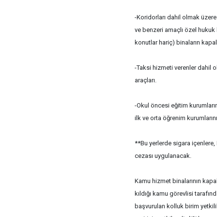
-Koridorları dahil olmak üzere h
ve benzeri amaçlı özel hukuk k
konutlar hariç) binaların kapalı
-Taksi hizmeti verenler dahil
araçları.
-Okul öncesi eğitim kurumların
ilk ve orta öğrenim kurumlarını
**Bu yerlerde sigara içenler
cezası uygulanacak.
Kamu hizmet binalarının kapalı 
kıldığı kamu görevlisi tarafınd
başvurulan kolluk birim yetkilil