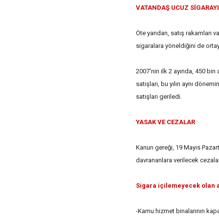
VATANDAŞ UCUZ SİGARAYI
Öte yandan, satış rakamları v
sigaralara yöneldiğini de orta
2007'nin ilk 2 ayında, 450 bin
satışları, bu yılın aynı dönem
satışları geriledi.
YASAK VE CEZALAR
Kanun gereği, 19 Mayıs Pazarte
davrananlara verilecek cezalar
Sigara içilemeyecek olan a
-Kamu hizmet binalarının kapal