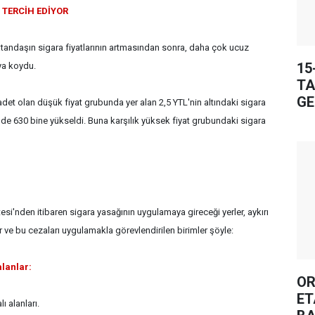
 TERCİH EDİYOR
atandaşın sigara fiyatlarının artmasından sonra, daha çok ucuz
15
ya koydu.
TA
GE
 adet olan düşük fiyat grubunda yer alan 2,5 YTL'nin altındaki sigara
inde 630 bine yükseldi. Buna karşılık yüksek fiyat grubundaki sigara
si'nden itibaren sigara yasağının uygulamaya gireceği yerler, aykırı
 ve bu cezaları uygulamakla görevlendirilen birimler şöyle:
lanlar:
OR
ET
ı alanları.