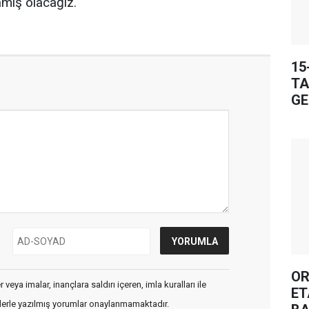
mış olacağız."
15
TA
GE
OR
veya imalar, inançlara saldırı içeren, imla kuralları ile
ET
flerle yazılmış yorumlar onaylanmamaktadır.