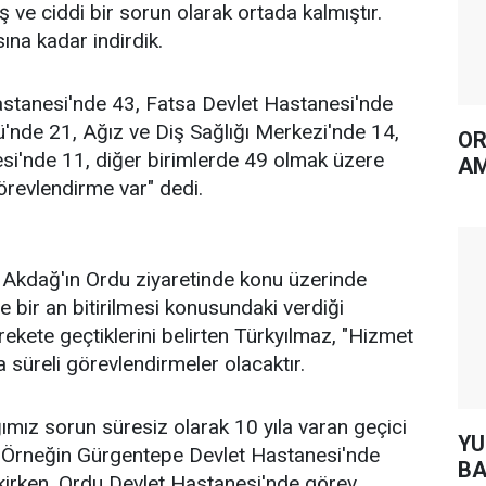
 ve ciddi bir sorun olarak ortada kalmıştır.
ına kadar indirdik.
stanesi'nde 43, Fatsa Devlet Hastanesi'nde
'nde 21, Ağız ve Diş Sağlığı Merkezi'nde 14,
OR
si'nde 11, diğer birimlerde 49 olmak üzere
AM
revlendirme var" dedi.
 Akdağ'ın Ordu ziyaretinde konu üzerinde
bir an bitirilmesi konusundaki verdiği
rekete geçtiklerini belirten Türkyılmaz, "Hizmet
sa süreli görevlendirmeler olacaktır.
mız sorun süresiz olarak 10 yıla varan geçici
YUH AR
. Örneğin Gürgentepe Devlet Hastanesi'nde
BA
irken, Ordu Devlet Hastanesi'nde görev