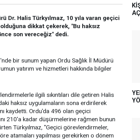
Kİ
AÇ
rü Dr. Halis Türkyılmaz, 10 yıla varan geçici
 olduğuna dikkat çekerek, "Bu haksız
nce son vereceğiz" dedi.
i'nde bir sunum yapan Ordu Sağlık İl Müdürü
rumun yatırım ve hizmetleri hakkında bilgiler
YE
endirmelerle ilgili sıkıntıları dile getiren Halis
YÖ
aki haksız uygulamaların sona erdirilerek
nı kaydetti. Ordu'da 496 olan geçici
ını 210'a kadar düşürmelerine rağmen bunun
lirten Türkyılmaz, "Geçici görevlendirmeler,
göre atamaları yapılması gerekirken o dönem