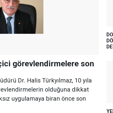
DO
DÖ
DE
çici görevlendirmelere son
üdürü Dr. Halis Türkyılmaz, 10 yıla
revlendirmelerin olduğuna dikkat
aksız uygulamaya biran önce son
YE