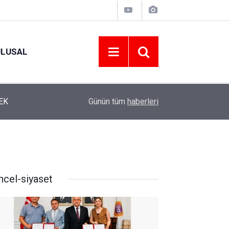
ULUSAL
12:22
YENİ PARTİ ALTINORDU’DA KURUCU YÖNETİMİ
Günün tüm
haberleri
ncel-siyaset