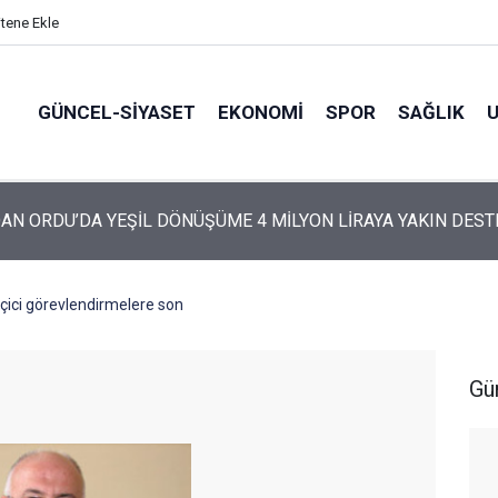
itene Ekle
GÜNCEL-SIYASET
EKONOMI
SPOR
SAĞLIK
ARTİ’NİN ORDU’DAKİ 69 KİŞİLİK KURUCU KADROSU AÇIKLANDI
çici görevlendirmelere son
Gü