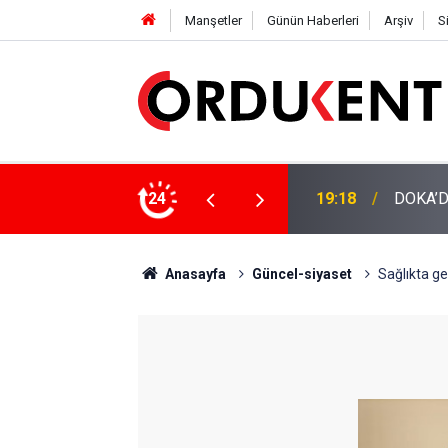
Manşetler
Günün Haberleri
Arşiv
S
NÜŞÜME 4 MİLYON LİRAYA YAKIN DESTEK
24
12:46
YENİ P
Anasayfa
Güncel-siyaset
Sağlıkta ge