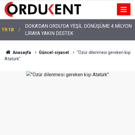
YENİ PARTİ’NİN ORDU’DAKİ 69 KİŞİLİK KURUCU
12:46
KADROSU AÇIKLANDI
Anasayfa
Güncel-siyaset
"Özür dilenmesi gereken kişi
Atatürk"