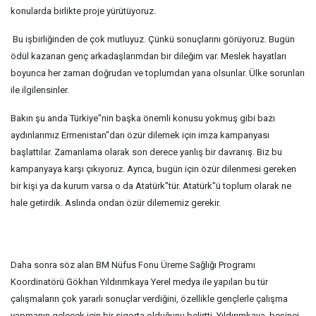
konularda birlikte proje yürütüyoruz.
Bu işbirliğinden de çok mutluyuz. Çünkü sonuçlarını görüyoruz. Bugün
ödül kazanan genç arkadaşlarımdan bir dileğim var. Meslek hayatları
boyunca her zaman doğrudan ve toplumdan yana olsunlar. Ülke sorunları
ile ilgilensinler.
Bakın şu anda Türkiye"nin başka önemli konusu yokmuş gibi bazı
aydınlarımız Ermenistan"dan özür dilemek için imza kampanyası
başlattılar. Zamanlama olarak son derece yanlış bir davranış. Biz bu
kampanyaya karşı çıkıyoruz. Ayrıca, bugün için özür dilenmesi gereken
bir kişi ya da kurum varsa o da Atatürk"tür. Atatürk"ü toplum olarak ne
hale getirdik. Aslında ondan özür dilememiz gerekir.
Daha sonra söz alan BM Nüfus Fonu Üreme Sağlığı Programı
Koordinatörü Gökhan Yıldırımkaya Yerel medya ile yapılan bu tür
çalışmaların çok yararlı sonuçlar verdiğini, özellikle gençlerle çalışma
yapmanın gelecek için bir sigorta olduğunu belirtti. Yıldırımkaya, beşinci