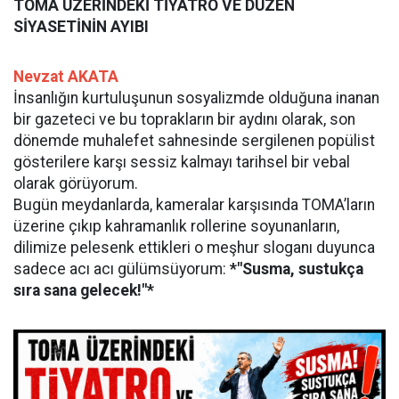
TOMA ÜZERİNDEKİ TİYATRO VE DÜZEN
SİYASETİNİN AYIBI
Nevzat AKATA
İnsanlığın kurtuluşunun sosyalizmde olduğuna inanan
bir gazeteci ve bu toprakların bir aydını olarak, son
dönemde muhalefet sahnesinde sergilenen popülist
gösterilere karşı sessiz kalmayı tarihsel bir vebal
olarak görüyorum.
Bugün meydanlarda, kameralar karşısında TOMA’ların
üzerine çıkıp kahramanlık rollerine soyunanların,
dilimize pelesenk ettikleri o meşhur sloganı duyunca
sadece acı acı gülümsüyorum:
*"Susma, sustukça
sıra sana gelecek!"*