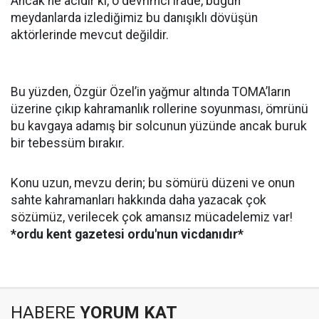
Ancak ne acıdır ki, o devrimci irade, bugün
meydanlarda izlediğimiz bu danışıklı dövüşün
aktörlerinde mevcut değildir.
Bu yüzden, Özgür Özel’in yağmur altında TOMA’ların
üzerine çıkıp kahramanlık rollerine soyunması, ömrünü
bu kavgaya adamış bir solcunun yüzünde ancak buruk
bir tebessüm bırakır.
Konu uzun, mevzu derin; bu sömürü düzeni ve onun
sahte kahramanları hakkında daha yazacak çok
sözümüz, verilecek çok amansız mücadelemiz var!
*ordu kent gazetesi ordu'nun vicdanıdır*
HABERE
YORUM KAT