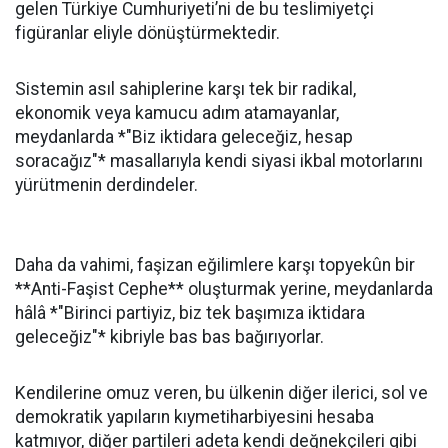
gelen Türkiye Cumhuriyeti’ni de bu teslimiyetçi
figüranlar eliyle dönüştürmektedir.
Sistemin asıl sahiplerine karşı tek bir radikal,
ekonomik veya kamucu adım atamayanlar,
meydanlarda *"Biz iktidara geleceğiz, hesap
soracağız"* masallarıyla kendi siyasi ikbal motorlarını
yürütmenin derdindeler.
Daha da vahimi, faşizan eğilimlere karşı topyekûn bir
**Anti-Faşist Cephe** oluşturmak yerine, meydanlarda
hâlâ *"Birinci partiyiz, biz tek başımıza iktidara
geleceğiz"* kibriyle bas bas bağırıyorlar.
Kendilerine omuz veren, bu ülkenin diğer ilerici, sol ve
demokratik yapıların kıymetiharbiyesini hesaba
katmıyor, diğer partileri adeta kendi değnekçileri gibi