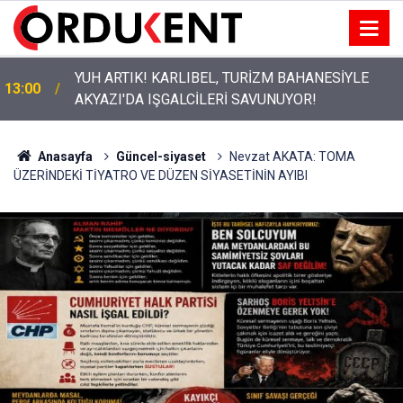
YUH ARTIK! KARLIBEL, TURİZM BAHANESİYLE
13:00
AKYAZI'DA IŞGALCİLERİ SAVUNUYOR!
Anasayfa
Güncel-siyaset
Nevzat AKATA: TOMA
ÜZERİNDEKİ TİYATRO VE DÜZEN SİYASETİNİN AYIBI