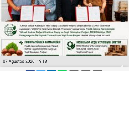
07 Ağustos 2026
19:18
DOKA’DAN ORDU’DA YEŞİL
DÖNÜŞÜME 4 MİLYON LİRAYA YAKIN
DESTEK