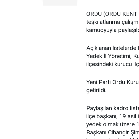
ORDU (ORDU KENT GA
teşkilatlanma çalış
kamuoyuyla paylaşıld
Açıklanan listelerde 
Yedek İl Yönetimi, K
ilçesindeki kurucu ilç
Yeni Parti Ordu Kuru
getirildi.
Paylaşılan kadro lis
ilçe başkanı, 19 asil i
yedek olmak üzere 11
Başkanı Cihangir Şimş