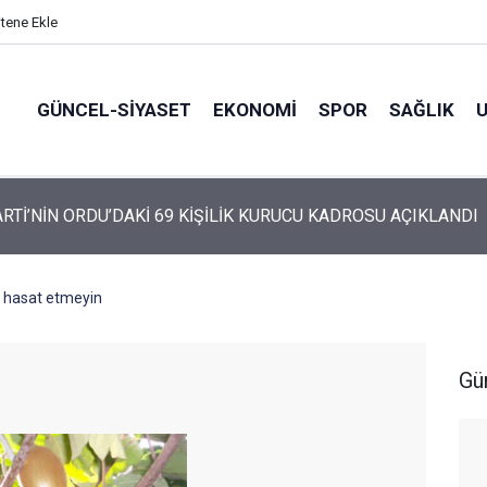
itene Ekle
GÜNCEL-SIYASET
EKONOMI
SPOR
SAĞLIK
ARTİ ALTINORDU’DA KURUCU YÖNETİMİNİ AÇIKLADI
n hasat etmeyin
Gü