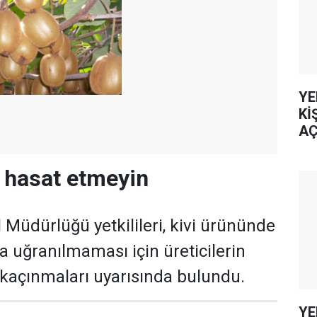
YE
Kİ
AÇ
n hasat etmeyin
 Müdürlüğü yetkilileri, kivi ürününde
 uğranılmaması için üreticilerin
kaçınmaları uyarısında bulundu.
YE