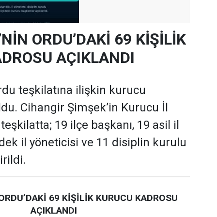
’NİN ORDU’DAKİ 69 KİŞİLİK
DROSU AÇIKLANDI
rdu teşkilatına ilişkin kurucu
oldu. Cihangir Şimşek’in Kurucu İl
şkilatta; 19 ilçe başkanı, 19 asil il
dek il yöneticisi ve 11 disiplin kurulu
rildi.
 ORDU’DAKİ 69 KİŞİLİK KURUCU KADROSU
AÇIKLANDI