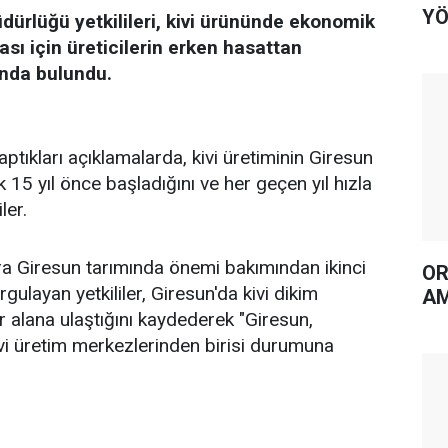
YÖ
dürlüğü yetkilileri, kivi ürününde ekonomik
ı için üreticilerin erken hasattan
ında bulundu.
yaptıkları açıklamalarda, kivi üretiminin Giresun
 15 yıl önce başladığını ve her geçen yıl hızla
ler.
nra Giresun tarımında önemi bakımından ikinci
OR
rgulayan yetkililer, Giresun'da kivi dikim
AM
r alana ulaştığını kaydederek "Giresun,
ivi üretim merkezlerinden birisi durumuna