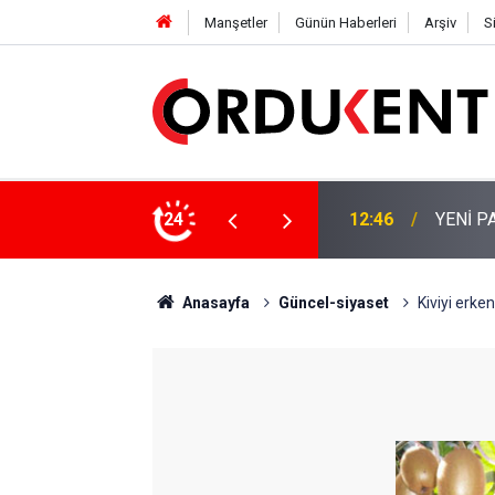
Manşetler
Günün Haberleri
Arşiv
S
 KİŞİLİK KURUCU KADROSU AÇIKLANDI
24
12:22
YENİ P
Anasayfa
Güncel-siyaset
Kiviyi erke