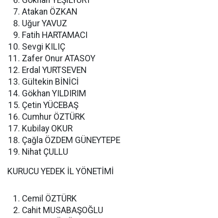
Gökhan YEŞİLYURT
Atakan ÖZKAN
Uğur YAVUZ
Fatih HARTAMACI
Sevgi KILIÇ
Zafer Onur ATASOY
Erdal YURTSEVEN
Gültekin BİNİCİ
Gökhan YILDIRIM
Çetin YÜCEBAŞ
Cumhur ÖZTÜRK
Kubilay OKUR
Çağla ÖZDEM GÜNEYTEPE
Nihat ÇULLU
KURUCU YEDEK İL YÖNETİMİ
Cemil ÖZTÜRK
Cahit MUSABAŞOĞLU