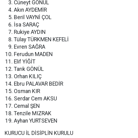
Cüneyt GÖNÜL
Akın AYDEMİR
Beril VAYNİ ÇOL
İsa SARAÇ
Rukiye AYDIN
Tülay TÜRKMEN KEFELİ
Evren SAĞRA
Ferudun MADEN
Elif YİĞİT
Tarık GÖNÜL
Orhan KILIÇ
Ebru PALAVAR BEDİR
Osman KIR
Serdar Cem AKSU
Cemal ŞEN
Tenzile MIZRAK
Ayhan YURTSEVEN
KURUCU İL DİSİPLİN KURULU