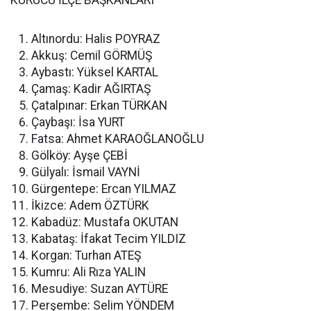
KURUCU İLÇE BAŞKANLARI
Altınordu: Halis POYRAZ
Akkuş: Cemil GÖRMÜŞ
Aybastı: Yüksel KARTAL
Çamaş: Kadir AĞIRTAŞ
Çatalpınar: Erkan TÜRKAN
Çaybaşı: İsa YURT
Fatsa: Ahmet KARAOĞLANOĞLU
Gölköy: Ayşe ÇEBİ
Gülyalı: İsmail VAYNİ
Gürgentepe: Ercan YILMAZ
İkizce: Adem ÖZTÜRK
Kabadüz: Mustafa OKUTAN
Kabataş: İfakat Tecim YILDIZ
Korgan: Turhan ATEŞ
Kumru: Ali Rıza YALIN
Mesudiye: Suzan AYTÜRE
Perşembe: Selim YÖNDEM