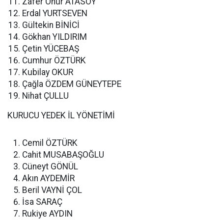
Zafer Onur ATASOY
Erdal YURTSEVEN
Gültekin BİNİCİ
Gökhan YILDIRIM
Çetin YÜCEBAŞ
Cumhur ÖZTÜRK
Kubilay OKUR
Çağla ÖZDEM GÜNEYTEPE
Nihat ÇULLU
KURUCU YEDEK İL YÖNETİMİ
Cemil ÖZTÜRK
Cahit MUSABAŞOĞLU
Cüneyt GÖNÜL
Akın AYDEMİR
Beril VAYNİ ÇOL
İsa SARAÇ
Rukiye AYDIN