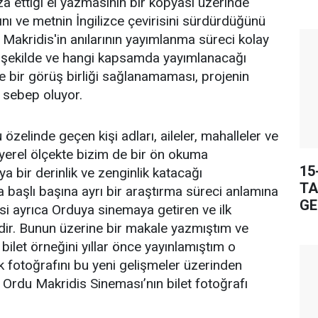
 ettiği el yazmasının bir kopyası üzerinde
ığını ve metnin İngilizce çevirisini sürdürdüğünü
s Makridis'in anılarının yayımlanma süreci kolay
e şekilde ve hangi kapsamda yayımlanacağı
e bir görüş birliği sağlanamaması, projenin
e sebep oluyor.
 özelinde geçen kişi adları, aileler, mahalleler ve
yerel ölçekte bizim de bir ön okuma
15
 bir derinlik ve zenginlik katacağı
TA
 başlı başına ayrı bir araştırma süreci anlamına
GE
esi ayrıca Orduya sinemaya getiren ve ilk
dir. Bunun üzerine bir makale yazmıştım ve
bilet örneğini yıllar önce yayınlamıştım o
 fotoğrafını bu yeni gelişmeler üzerinden
 Ordu Makridis Sineması’nın bilet fotoğrafı