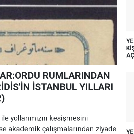
YE
Kİ
AÇ
YAR:ORDU RUMLARINDAN
İDİS'İN İSTANBUL YILLARI
)
ile yollarımızın kesişmesini
ise akademik çalışmalarından ziyade
YE