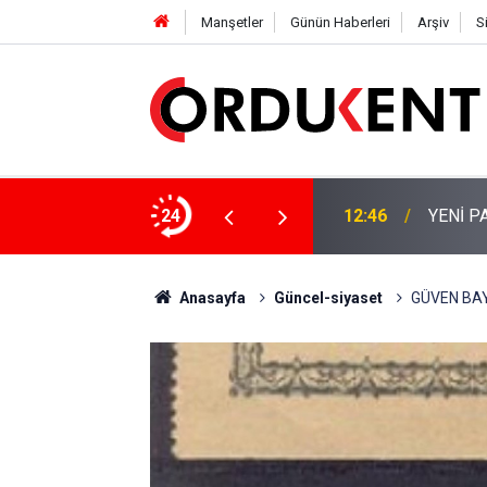
Manşetler
Günün Haberleri
Arşiv
S
 KİŞİLİK KURUCU KADROSU AÇIKLANDI
24
12:22
YENİ P
Anasayfa
Güncel-siyaset
GÜVEN BAY