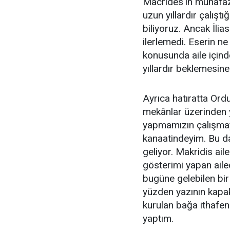
Macrides'in muhafaza
uzun yıllardır çalışt
biliyoruz. Ancak İlia
ilerlemedi. Eserin n
konusunda aile içind
yıllardır beklemesin
Ayrıca hatıratta Ordu
mekânlar üzerinden 
yapmamızın çalışmaya
kanaatindeyim. Bu da
geliyor. Makridis ail
gösterimi yapan aile
bugüne gelebilen bir 
yüzden yazının kapak
kurulan bağa ithafen
yaptım.