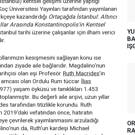
İstanbul) kentsel gelişimi üzerine yaptığı
 Koç Üniversitesi Yayınları tarafından yayımlanan
rkçeye kazandırdığı
Ortaçağda İstanbul: Altıncı
lar Arasında Konstantinopolis'in Kentsel
YUH AR
stanbul tarihi üzerine çalışanlar için ilham verici
BA
ır.
IŞ
ollarımızın kesişmesini sağlayan konu ise
ndan ziyade aile bağlarıdır. Magdalino'nun
arihçisi olan eşi Profesör
Ruth Macrides
’in
amcası olan Ordulu Rum tüccar
İlias
977) yaşam öyküsü ve tanıklıkları 1.453
 toplanmıştır. Bu değerli aile arşivi, uzun yıllar
s tarafından titizlikle korundu. Ruth
 2019'daki vefatından önce, hatıratın
ye çevrilerek yayımlanmasını arzuladığı
OR
alino'nun da, Ruth'un kardeşi Michael
RA