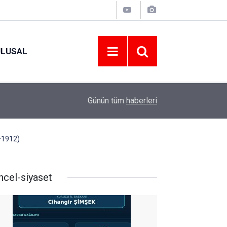
ULUSAL
09:09
ORDU ASKF’DEN İŞ DÜNYASINA AMATÖR SPO
Günün tüm
haberleri
–1912)
ncel-siyaset