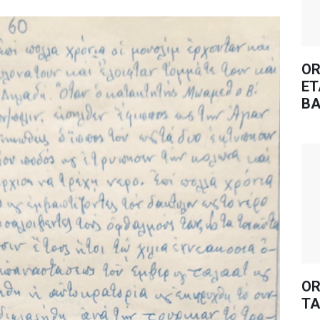
OR
ET
BA
OR
TA