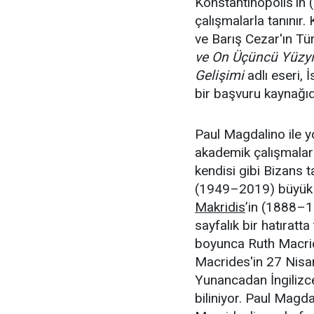
Konstantinopolis'in (
çalışmalarla tanınır.
ve Barış Cezar'ın Tü
ve On Üçüncü Yüzyıl
Gelişimi
adlı eseri, İ
bir başvuru kaynağıd
Paul Magdalino ile y
akademik çalışmaları
kendisi gibi Bizans t
(1949–2019) büyük 
Makridis
’in (1888–1
sayfalık bir hatıratta
boyunca Ruth Macride
Macrides'in 27 Nisan
Yunancadan İngilizce
biliniyor. Paul Magd