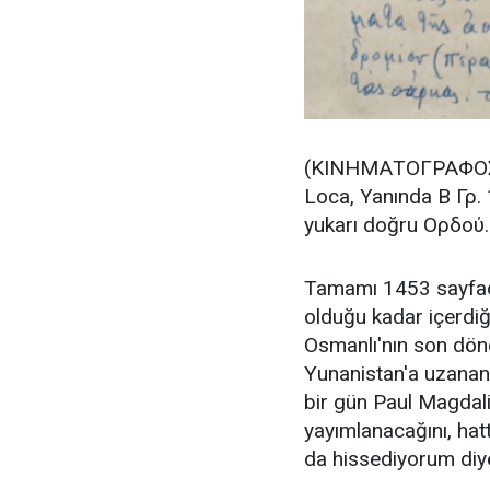
(ΚΙΝΗΜΑΤΟΓΡΑΦΟΣ 
Loca, Yanında B Γρ.
yukarı doğru Oρδού. 
Tamamı 1453 sayfada
olduğu kadar içerdiği
Osmanlı'nın son dön
Yunanistan'a uzanan 
bir gün Paul Magdali
yayımlanacağını, hat
da hissediyorum diye