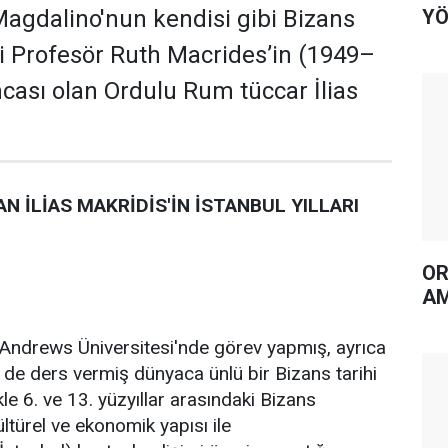
YÖ
 Magdalino'nun kendisi gibi Bizans
eşi Profesör Ruth Macrides’in (1949–
ası olan Ordulu Rum tüccar İlias
 İLİAS MAKRİDİS'İN İSTANBUL YILLARI
OR
AM
t Andrews Üniversitesi'nde görev yapmış, ayrıca
 de ders vermiş dünyaca ünlü bir Bizans tarihi
le 6. ve 13. yüzyıllar arasındaki Bizans
ltürel ve ekonomik yapısı ile