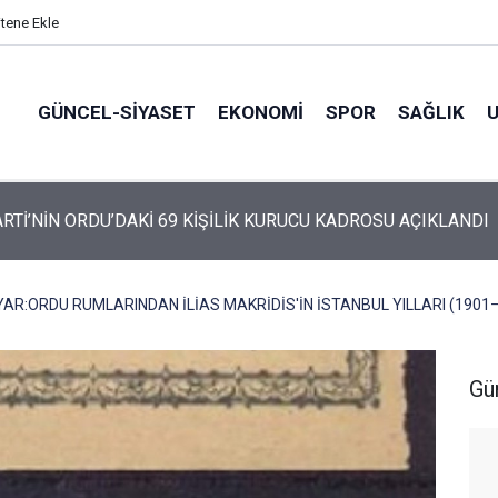
itene Ekle
GÜNCEL-SIYASET
EKONOMI
SPOR
SAĞLIK
ARTİ ALTINORDU’DA KURUCU YÖNETİMİNİ AÇIKLADI
AR:ORDU RUMLARINDAN İLİAS MAKRİDİS'İN İSTANBUL YILLARI (1901
Gü