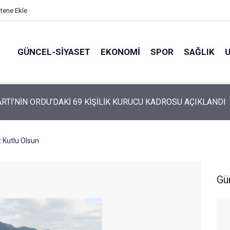
itene Ekle
GÜNCEL-SIYASET
EKONOMI
SPOR
SAĞLIK
ARTİ ALTINORDU’DA KURUCU YÖNETİMİNİ AÇIKLADI
 Kutlu Olsun
Gü