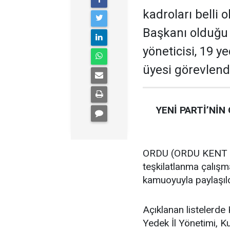
kadroları belli 
Başkanı olduğu te
yöneticisi, 19 ye
üyesi görevlendi
YENİ PARTİ’NİN
ORDU (ORDU KENT GA
teşkilatlanma çalış
kamuoyuyla paylaşıld
Açıklanan listelerde 
Yedek İl Yönetimi, K