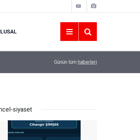
ULUSAL
09:09
ORDU ASKF’DEN İŞ DÜNYASINA AMATÖR SPO
Günün tüm
haberleri
ncel-siyaset