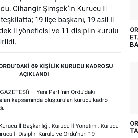
oldu. Cihangir Şimşek’in Kurucu İl
şkilatta; 19 ilçe başkanı, 19 asil il
OR
dek il yöneticisi ve 11 disiplin kurulu
ET
rildi.
BA
 ORDU’DAKİ 69 KİŞİLİK KURUCU KADROSU
AÇIKLANDI
ZETESİ) – Yeni Parti’nin Ordu’daki
maları kapsamında oluşturulan kurucu kadro
ı.
OR
Kurucu İl Başkanlığı, Kurucu İl Yönetimi, Kurucu
TA
urucu İl Disiplin Kurulu ve Ordu’nun 19