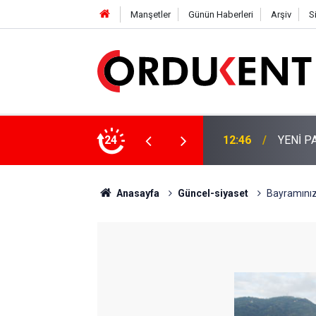
Manşetler
Günün Haberleri
Arşiv
S
 KİŞİLİK KURUCU KADROSU AÇIKLANDI
24
12:22
YENİ P
Anasayfa
Güncel-siyaset
Bayramınız