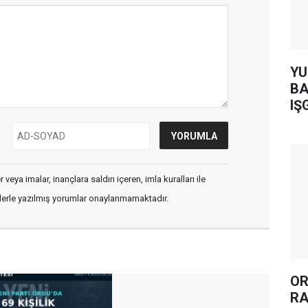
YUH AR
BA
IŞ
veya imalar, inançlara saldırı içeren, imla kuralları ile
flerle yazılmış yorumlar onaylanmamaktadır.
OR
RA