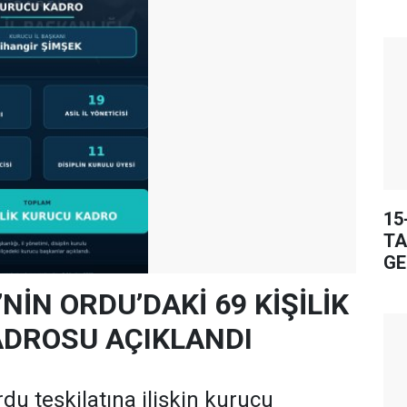
15
TA
GE
’NİN ORDU’DAKİ 69 KİŞİLİK
DROSU AÇIKLANDI
rdu teşkilatına ilişkin kurucu