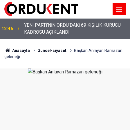
YENİ PARTİ’NİN ORDU’DAKİ 69 KİŞİLİK KURUCU
12:46
KADROSU AÇIKLANDI
YENİ PARTİ ALTINORDU’DA KURUCU YÖNETİMİNİ
12:22
AÇIKLADI
Anasayfa
Güncel-siyaset
Başkan Anlayan Ramazan
geleneği