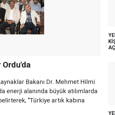
YE
Kİ
AÇ
 Ordu'da
 Kaynaklar Bakanı Dr. Mehmet Hilmi
rda enerji alanında büyük atılımlarda
elirterek, "Türkiye artık kabına
YE