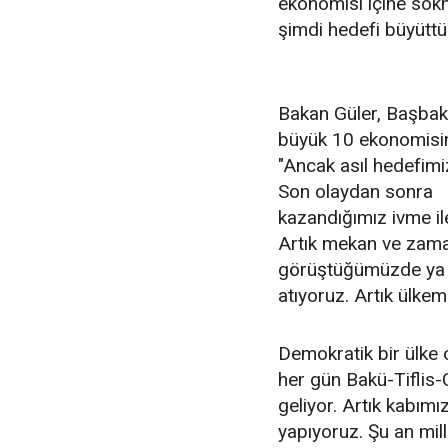
ekonomisi içine sokm
şimdi hedefi büyüttük
Bakan Güler, Başbaka
büyük 10 ekonomisine
"Ancak asıl hedefimi
Son olaydan sonra
kazandığımız ivme ile
Artık mekan ve zaman
görüştüğümüzde ya b
atıyoruz. Artık ülkem
Demokratik bir ülke 
her gün Bakü-Tiflis-
geliyor. Artık kabımı
yapıyoruz. Şu an mille