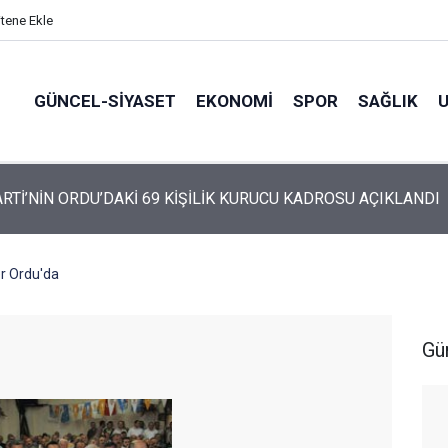
itene Ekle
GÜNCEL-SIYASET
EKONOMI
SPOR
SAĞLIK
ARTİ ALTINORDU’DA KURUCU YÖNETİMİNİ AÇIKLADI
r Ordu'da
Gü