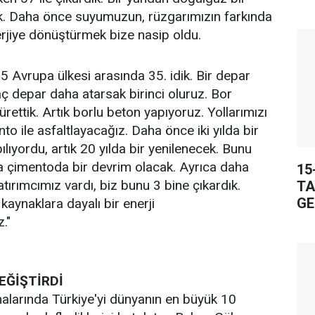
k. Daha önce suyumuzun, rüzgarımızın farkında
erjiye dönüştürmek bize nasip oldu.
5 Avrupa ülkesi arasında 35. idik. Bir depar
kaç depar daha atarsak birinci oluruz. Bor
ettik. Artık borlu beton yapıyoruz. Yollarımızı
o ile asfaltlayacağız. Daha önce iki yılda bir
ılıyordu, artık 20 yılda bir yenilenecek. Bunu
a çimentoda bir devrim olacak. Ayrıca daha
15
tırımcımız vardı, biz bunu 3 bine çıkardık.
TA
GE
 kaynaklara dayalı bir enerji
."
EĞİŞTİRDİ
larında Türkiye'yi dünyanın en büyük 10