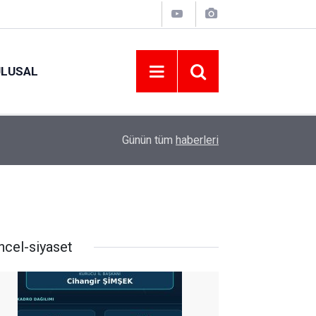
ULUSAL
09:09
ORDU ASKF’DEN İŞ DÜNYASINA AMATÖR SPO
Günün tüm
haberleri
ncel-siyaset