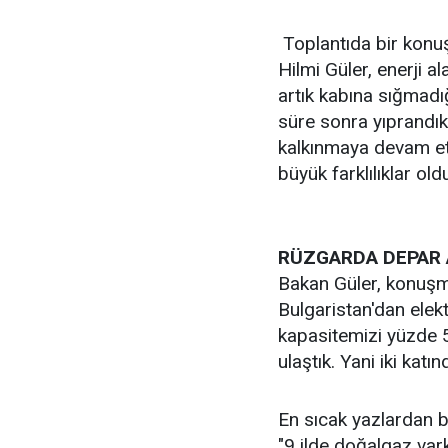
Toplantıda bir konu
Hilmi Güler, enerji al
artık kabına sığmadığ
süre sonra yıprandıkl
kalkınmaya devam ett
büyük farklılıklar ol
RÜZGARDA DEPAR 
Bakan Güler, konuşm
Bulgaristan'dan elekt
kapasitemizi yüzde 
ulaştık. Yani iki kat
En sıcak yazlardan bi
"9 ilde doğalgaz var