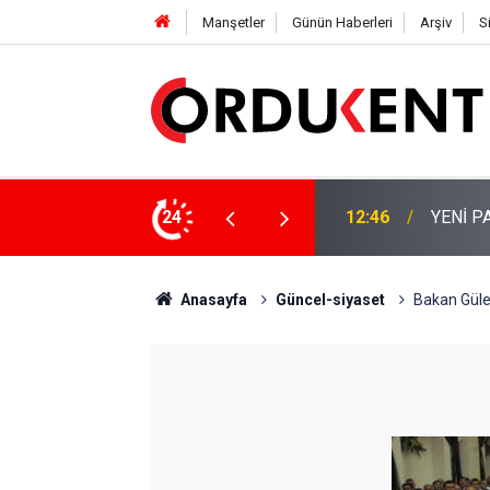
Manşetler
Günün Haberleri
Arşiv
S
 KİŞİLİK KURUCU KADROSU AÇIKLANDI
24
12:22
YENİ P
Anasayfa
Güncel-siyaset
Bakan Güle