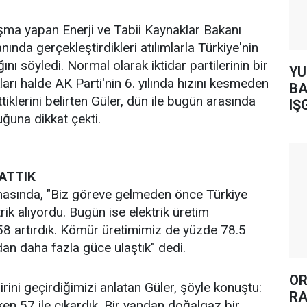
şma yapan Enerji ve Tabii Kaynaklar Bakanı
anında gerçekleştirdikleri atılımlarla Türkiye'nin
ını söyledi. Normal olarak iktidar partilerinin bir
YUH AR
arı halde AK Parti'nin 6. yılında hızını kesmeden
BA
iklerini belirten Güler, dün ile bugün arasında
IŞ
duğuna dikkat çekti.
ATTIK
asında, "Biz göreve gelmeden önce Türkiye
rik alıyordu. Bugün ise elektrik üretim
58 artırdık. Kömür üretimimiz de yüzde 78.5
ından daha fazla güce ulaştık" dedi.
OR
rini geçirdiğimizi anlatan Güler, şöyle konuştu:
RA
ken 57 ile çıkardık. Bir yandan doğalgaz bir