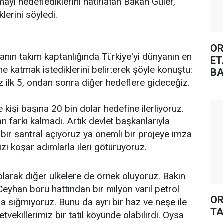
ayı hedeflediklerini hatırlatan Bakan Güler,
lerini söyledi.
OR
nın takım kaptanlığında Türkiye'yi dünyanın en
ET
 katmak istediklerini belirterek şöyle konuştu:
BA
z ilk 5, ondan sonra diğer hedeflere gideceğiz.
 kişi başına 20 bin dolar hedefine ilerliyoruz.
 farkı kalmadı. Artık devlet başkanlarıyla
ir santral açıyoruz ya önemli bir projeye imza
izi koşar adımlarla ileri götürüyoruz.
olarak diğer ülkelere de örnek oluyoruz. Bakın
Ceyhan boru hattından bir milyon varil petrol
OR
za sığmıyoruz. Bunu da ayrı bir haz ve neşe ile
TA
tvekillerimiz bir tatil köyünde olabilirdi. Oysa