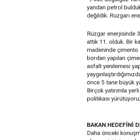
yandan petrol buldu
değildik. Rüzgarı en
Rüzgar enerjisinde 3
attık 11. olduk. Bir 
madeninde çimento ür
bordan yapılan çiment
asfalt yenilemesi yap
yaygınlaştırdığımızd
önce 5 tane büyük ya
Birçok yatırımla yerli
politikası yürütüyoruz
BAKAN HEDEFİNİ D
Daha önceki konuşma