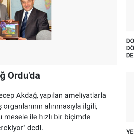
DO
DÖ
DE
ğ Ordu'da
ecep Akdağ, yapılan ameliyatlarla
 organlarının alınmasıyla ilgili,
bu mesele ile hızlı bir biçimde
rekiyor" dedi.
YE