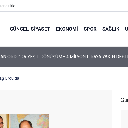
itene Ekle
GÜNCEL-SIYASET
EKONOMI
SPOR
SAĞLIK
ARTİ’NİN ORDU’DAKİ 69 KİŞİLİK KURUCU KADROSU AÇIKLANDI
ağ Ordu'da
Gü