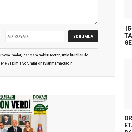
15
TA
GE
veya imalar, inançlara saldırı içeren, imla kuralları ile
flerle yazılmış yorumlar onaylanmamaktadır.
OR
ET