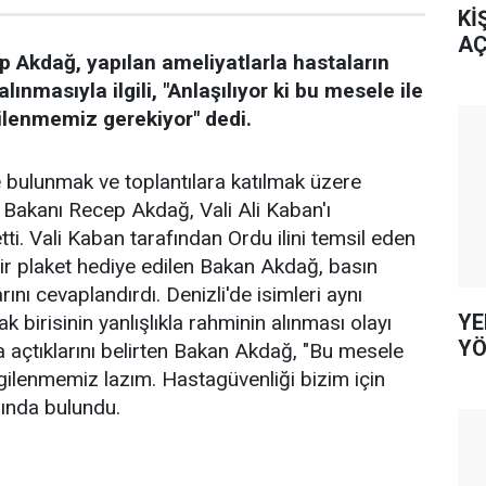
Kİ
AÇ
p Akdağ, yapılan ameliyatlarla hastaların
alınmasıyla ilgili, "Anlaşılıyor ki bu mesele ile
lgilenmemiz gerekiyor" dedi.
e bulunmak ve toplantılara katılmak üzere
 Bakanı Recep Akdağ, Vali Ali Kaban'ı
ti. Vali Kaban tarafından Ordu ilini temsil eden
 bir plaket hediye edilen Bakan Akdağ, basın
ını cevaplandırdı. Denizli'de isimleri aynı
YE
rak birisinin yanlışlıkla rahminin alınması olayı
YÖ
açtıklarını belirten Bakan Akdağ, "Bu mesele
 ilgilenmemiz lazım. Hastagüvenliği bizim için
sında bulundu.